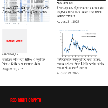
RRCNEWS_BN
RRCNEWS_BN
জাচএক্সবিটিটি 160 প্রভাবশালীকে পেইড
ইয়েন-ব্যাকড স্ট্যাবলকয়েন বোজের হার
টোকেন বিজ্ঞাপনগুলিতে লুকিয়ে রেখেছে
বাড়ানোর সাথে সাথে আরও ভাল সময়ে
আসতে পারে না
September 01, 2025
August 31, 2025
RRCNEWS_BN
RRCNEWS_BN
বাজারের আধিপত্য 60% এ স্লাইড
বিটকয়েনকে অবমূল্যায়িত করা হয়েছে,
হিসাবে টিথার তার চকচকে হারায়
বছরের শেষের দিকে 126k ডলার আঘাত
করতে পারে: জেপি মরগান
August 30, 2025
August 29, 2025