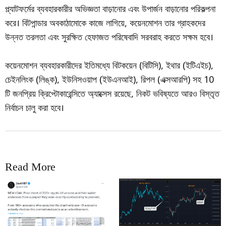
প্ল্যাটফর্মের ব্যবহারকারীর অভিজ্ঞতা বাড়ানোর এবং উপার্জন বাড়ানোর পরিকল্পনা
করে। বিটপান্ডার অবকাঠামোকে কাজে লাগিয়ে, কয়েনমোশন তার গ্রাহকদের
উন্নত তরলতা এবং সুরক্ষিত হেফাজত পরিষেবাদি সরবরাহ করতে সক্ষম হবে।
কয়েনমোশন ব্যবহারকারীদের ইতিমধ্যে বিটকয়েন (বিটিসি), ইথার (ইটিএইচ),
চেইনলিংক (লিঙ্ক), ইউনিসওয়াপ (ইউএনআই), রিপল (এক্সআরপি) সহ 10
টি জনপ্রিয় ক্রিপ্টোকারেন্সিতে অ্যাক্সেস রয়েছে, নিকট ভবিষ্যতে আরও বিস্তৃত
নির্বাচন চালু করা হবে।
Read More