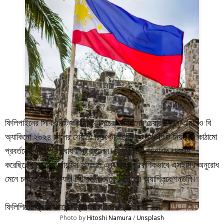
ফিলিপাইনের সিকিওরিটিজ অ্যান্ড এক্সচেঞ্জ কমিশনের চেয়ারপারসন এমিলিও বি
অ্যাকিনো ২০২৪ সালের শেষার্ধে ক্রিপ্টোকারেন্সির জন্য একটি নিয়ন্ত্রক কাঠামো
প্রবর্তনের পরিকল্পনা ঘোষণা করেছিলেন। অ্যাকুইনো আশাবাদ প্রকাশ
করেছিলেন যে টেক জায়ান্টস অ্যাপল এবং গুগল তাত্ক্ষণিকভাবে এসইসির অনুরোধ
মেনে চলবে তাদের অ্যাপ স্টোরগুলি থেকে বিনেন্সের অ্যাপ্লিকেশনগুলি।
ফিলিপিনো ক্রিপ্টোকারেন্সি ব্যবহারকারীদের স্বার্থ রক্ষা করা
Photo by 
Hitoshi Namura
 / 
Unsplash