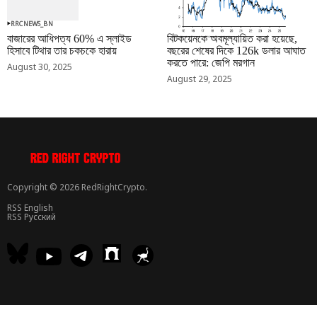
RRCNEWS_BN
RRCNEWS_BN
বাজারের আধিপত্য 60% এ স্লাইড
বিটকয়েনকে অবমূল্যায়িত করা হয়েছে,
হিসাবে টিথার তার চকচকে হারায়
বছরের শেষের দিকে 126k ডলার আঘাত
করতে পারে: জেপি মরগান
August 30, 2025
August 29, 2025
Copyright © 2026 RedRightCrypto.
RSS English
RSS Русский