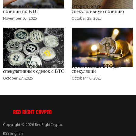
Удерживаю спекулятивные
Открыл новую
позиции по BTC
спекулятивную позицию
November 05, 2025
October 29, 2025
RRCNEWS_RU
RRCNEWS_RU
Реализовал прибыль от
Купил больше BTC для
спекулятивных сделок с BTC
спекуляций
October 27, 2025
October 16, 2025
Copyright © 2026 RedRightCrypto.
RSS English