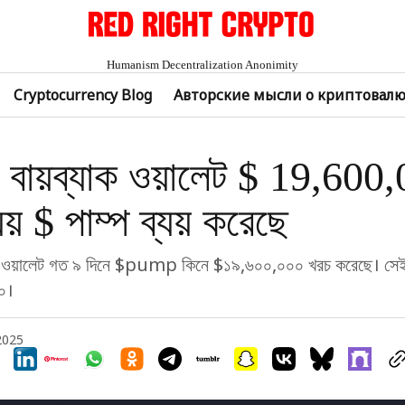
Humanism Decentralization Anonimity
Cryptocurrency Blog
Авторские мысли о криптовал
ন বায়ব্যাক ওয়ালেট $ 19,600
য় $ পাম্প ব্যয় করেছে
াক ওয়ালেট গত ৯ দিনে $pump কিনে $১৯,৬০০,০০০ খরচ করেছে। সেই 
০।
 2025