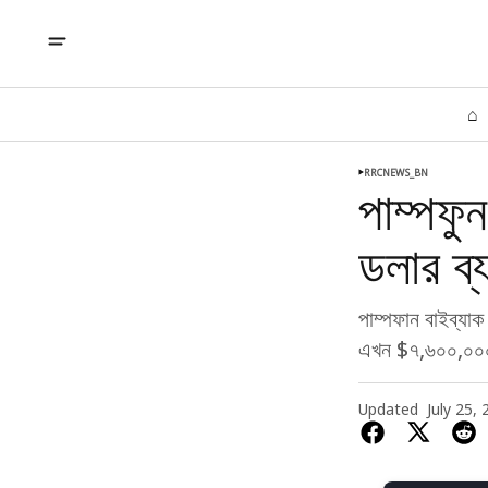
⌂
RRCNEWS_BN
পাম্পফু
ডলার ব্য
পাম্পফান বাইব্য
এখন $৭,৬০০,০০
Updated
July 25,