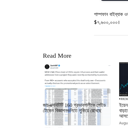
পাম্পফান বাইব্যাক
$৭,৬০০,০০০।
Read More
RRCNEWS_BN
RRCN
জাচএক্সবিটিটি 160 প্রভাবশালীকে পেইড
ইয়েন
টোকেন বিজ্ঞাপনগুলিতে লুকিয়ে রেখেছে
বাড়
আসতে
September 01, 2025
Augus