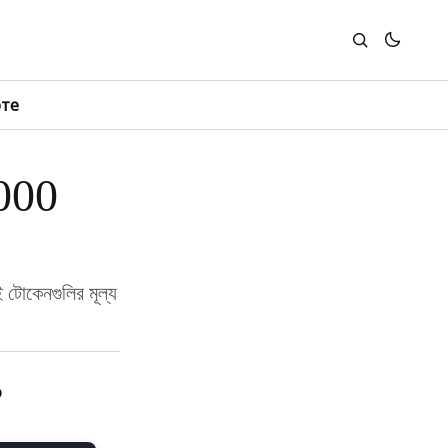
юте
,000
টোকেনগুলির মূল্য