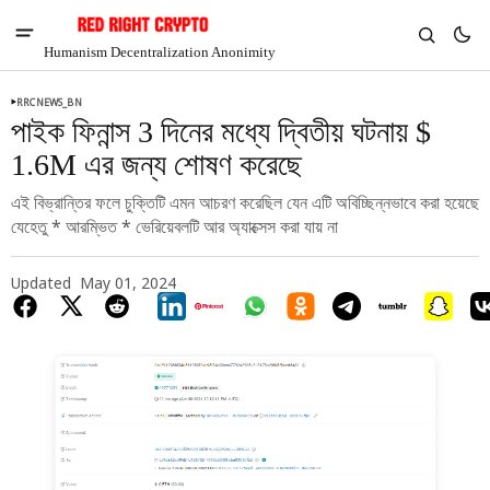
Humanism Decentralization Anonimity
RRCNEWS_BN
পাইক ফিনান্স 3 দিনের মধ্যে দ্বিতীয় ঘটনায় $
1.6M এর জন্য শোষণ করেছে
এই বিভ্রান্তির ফলে চুক্তিটি এমন আচরণ করেছিল যেন এটি অবিচ্ছিন্নভাবে করা হয়েছে
যেহেতু * আরম্ভিত * ভেরিয়েবলটি আর অ্যাক্সেস করা যায় না
Updated
May 01, 2024
V
Chia
$1.29
-4.21%