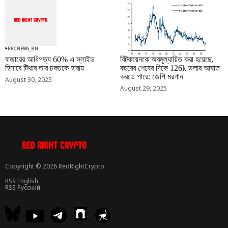
RRCNEWS_BN
RRCNEWS_BN
বাজারের আধিপত্য 60% এ স্লাইড
বিটকয়েনকে অবমূল্যায়িত করা হয়েছে,
হিসাবে টিথার তার চকচকে হারায়
বছরের শেষের দিকে 126k ডলার আঘাত
করতে পারে: জেপি মরগান
August 30, 2025
August 29, 2025
Copyright © 2026 RedRightCrypto.
RSS English
RSS Русский