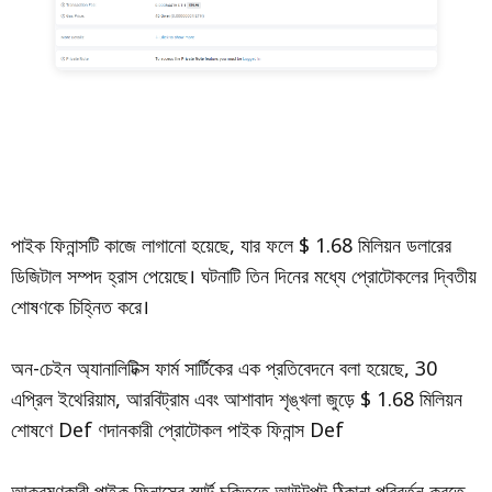
পাইক ফিনান্সটি কাজে লাগানো হয়েছে, যার ফলে $ 1.68 মিলিয়ন ডলারের
ডিজিটাল সম্পদ হ্রাস পেয়েছে। ঘটনাটি তিন দিনের মধ্যে প্রোটোকলের দ্বিতীয়
শোষণকে চিহ্নিত করে।
অন-চেইন অ্যানালিটিক্স ফার্ম সার্টিকের এক প্রতিবেদনে বলা হয়েছে, 30
এপ্রিল ইথেরিয়াম, আরবিট্রাম এবং আশাবাদ শৃঙ্খলা জুড়ে $ 1.68 মিলিয়ন
শোষণে Def ণদানকারী প্রোটোকল পাইক ফিনান্স Def
আক্রমণকারী পাইক ফিনান্সের স্মার্ট চুক্তিতে আউটপুট ঠিকানা পরিবর্তন করতে