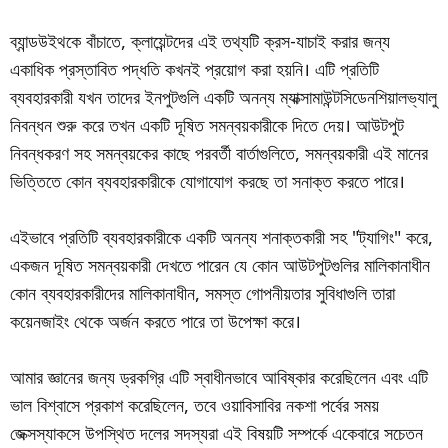
ব্যান্ডউইথকে বাঁচাতে, ক্লায়েন্টদের এই তথ্যটি ক্রস-যাচাই করার জন্য
একাধিক প্রস্তাবিত পদ্ধতি কখনই প্রয়োগ করা হয়নি। এটি প্রতিটি
ব্যবহারকারী যখন তাদের ইনপুটগুলি একটি অনন্য ম্যাক্সামাউন্টসিডেনশিয়ালভ্যালু
নিবন্ধন শুরু করে তখন একটি দূষিত সমন্বয়কারীকে দিতে দেয়। আউটপুট
নিবন্ধকরণ সহ সমন্বয়কের কাছে পরবর্তী বার্তাগুলিতে, সমন্বয়কারী এই মানের
ভিত্তিতে কোন ব্যবহারকারীকে যোগাযোগ করছে তা সনাক্ত করতে পারে।
এইভাবে প্রতিটি ব্যবহারকারীকে একটি অনন্য শনাক্তকারী সহ "ট্যাগিং" করে,
একজন দূষিত সমন্বয়কারী দেখতে পারেন যে কোন আউটপুটগুলির মালিকানাধীন
কোন ব্যবহারকারীদের মালিকানাধীন, সমস্ত গোপনীয়তার সুবিধাগুলি তারা
কয়েনজাইং থেকে অর্জন করতে পারে তা উপেক্ষা করে।
আমার জ্ঞানের জন্য ড্রকগ্রি এটি স্বাধীনভাবে আবিষ্কার করেছিলেন এবং এটি
ভাল বিশ্বাসে প্রকাশ করেছিলেন, তবে ওয়াবিসাবির নকশা পর্বের সময়
জেক্সস্যাকসে উপস্থিত দলের সদস্যরা এই বিষয়টি সম্পর্কে একেবারে সচেতন