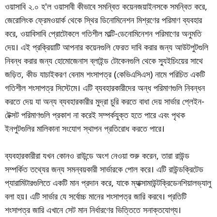
ওয়াসাবি ২.০ হ'ল ওয়াসাবী কীভাবে সমন্বিত কয়েনজয়াইনসকে সমন্বিত করে,
জেরোলিংক ফ্রেমওয়ার্ক থেকে স্থির ডিনোমিনেশন মিশ্রণের পরিমাণ ব্যবহার
করে, ওয়াবিসাবি প্রোটোকলে গতিশীল মাল্টি-ডেনোমিনেশন পরিমাণের অনুমতি
দেয়। এই প্রক্রিয়াটি আপনার কয়েনগুলি ফেরত দাবি করার জন্য আউটপুটগুলি
নিবন্ধ করার জন্য হোমোজেনাস ব্লাইন্ড টোকেনগুলি থেকে স্যুইচিংয়ের সাথে
জড়িত, কীড যাচাইকরণ বেনাম শংসাপত্র (কেভিএসিএস) নামে পরিচিত একটি
গতিশীল শংসাপত্র সিস্টেমে। এটি ব্যবহারকারীদের অন্ধ পরিমাণগুলি নিবন্ধন
করতে দেয় যা অন্য ব্যবহারকারীর মুদ্রা চুরি করতে বাধা দেয় সার্ভার প্লেইন-
টেক্সট পরিমাণগুলি প্রকাশ না করেই সম্পর্কযুক্ত হতে পারে এবং পৃথক
ইনপুটগুলির মালিকানা সংযোগ স্থাপন প্রতিরোধ করতে পারে।
ব্যবহারকারীরা যখন কোনও রাউন্ডে অংশ নেওয়া শুরু করেন, তারা রাউন্ড
সম্পর্কিত তথ্যের জন্য সমন্বয়কারী সার্ভারকে পোল করে। এটি রাউন্ডক্রিটেড
প্যারামিটারগুলিতে একটি মান প্রদান করে, যাকে ম্যাক্সামাউন্টক্রিডেনশিয়ালভ্যালু
বলা হয়। এটি সার্ভার যে সর্বোচ্চ মানের শংসাপত্র জারি করবে। প্রতিটি
শংসাপত্র জারি এখানে সেট মান নির্ধারণের ভিত্তিতে সনাক্তযোগ্য।