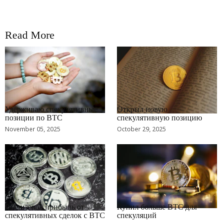
Read More
RRCNEWS_RU
RRCNEWS_RU
Удерживаю спекулятивные
Открыл новую
позиции по BTC
спекулятивную позицию
November 05, 2025
October 29, 2025
RRCNEWS_RU
RRCNEWS_RU
Реализовал прибыль от
Купил больше BTC для
спекулятивных сделок с BTC
спекуляций