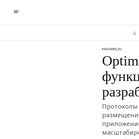
⌂
RRCNEWS_RU
Optim
функц
разра
Протоколы 
размещени
приложений
масштабиро