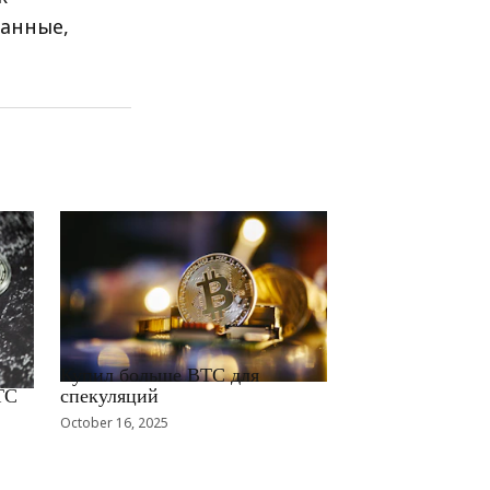
данные,
RRCNEWS_RU
Купил больше BTC для
TC
спекуляций
October 16, 2025