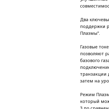
совместимост
Два ключевы
поддержки ра
Плазмы".
Газовые токе
позволяют р
базового газ
подключение
транзакции д
затем на уро
Режим Плазм
который мож
3 по сравнен