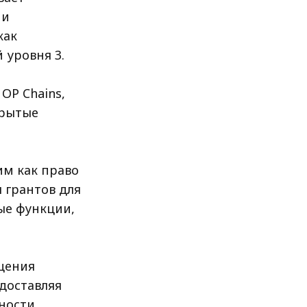
 и
как
 уровня 3.
 OP Chains,
крытые
им как право
 грантов для
ые функции,
щения
доставляя
ности,