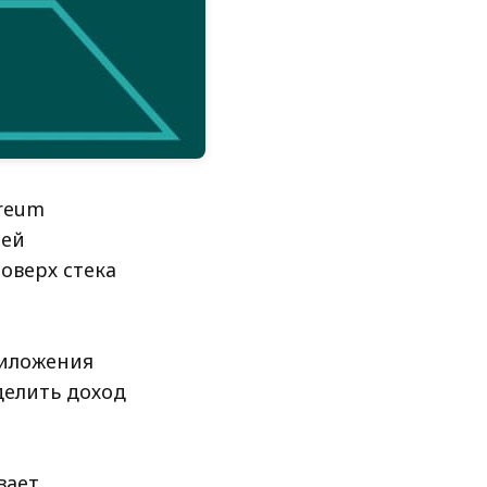
reum
оей
оверх стека
риложения
 делить доход
вает