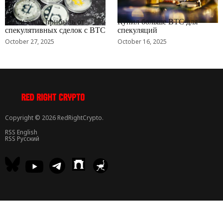
RRCNEWS_RU
RRCNEWS_RU
Реализовал прибыль от
Купил больше BTC для
спекулятивных сделок с BTC
спекуляций
October 27, 2025
October 16, 2025
Copyright © 2026 RedRightCrypto.
RSS English
RSS Русский