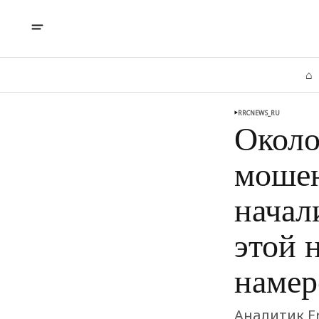
⌂
RRCNEWS_RU
Около
мошен
начал
этой 
намер
Аналитик E