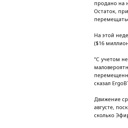
продано на 
Остаток, при
перемещаться
На этой неде
($16 миллио
"С учетом н
маловероятн
перемещенног
сказал ErgoB
Движение ср
августе, пос
сколько Эфи