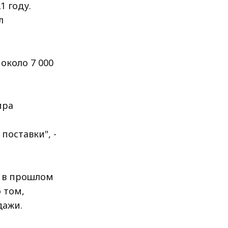
 году.
л
.
около 7 000
ира
поставки", -
я в прошлом
 том,
дажи.