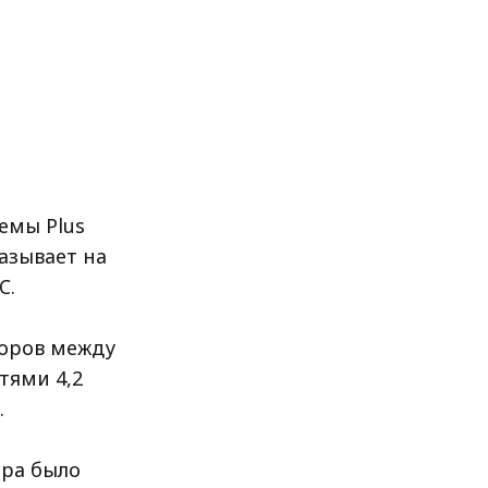
емы Plus
азывает на
C.
торов между
тями 4,2
.
ира было