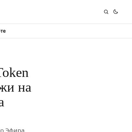
юте
Token
жи на
а
го Эфира