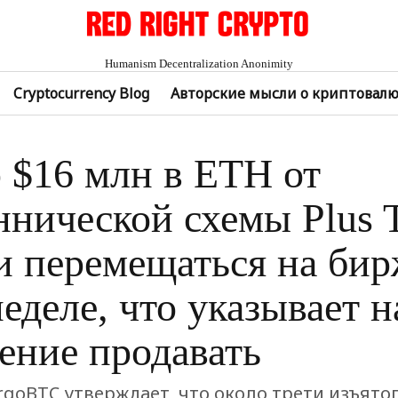
Humanism Decentralization Anonimity
Cryptocurrency Blog
Авторские мысли о криптовал
 $16 млн в ETH от
нической схемы Plus 
и перемещаться на бир
неделе, что указывает н
ение продавать
rgoBTC утверждает, что около трети изъято