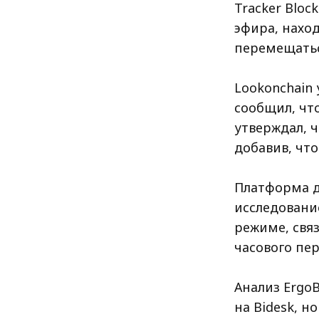
Tracker Bloc
эфира, нахо
перемещатьс
Lookonchain 
сообщил, что
утверждал, ч
добавив, что
Платформа да
исследование
режиме, связ
часового пер
Анализ Ergo
на Bidesk, 