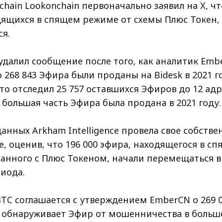
kchain Lookonchain первоначально заявил на X, чт
дящихся в спящем режиме от схемы Плюс Токен,
я.
удалил сообщение после того, как аналитик Emb
 268 843 Эфира были проданы на Bidesk в 2021 г
то отследил 25 757 оставшихся Эфиров до 12 адр
 большая часть Эфира была продана в 2021 году.
нных Arkham Intelligence провела свое собстве
, оценив, что 196 000 эфира, находящегося в с
анного с Плюс Токеном, начали перемещаться в 
иода.
BTC соглашается с утверждением EmberCN о 269 
но обнаруживает Эфир от мошенничества в боль