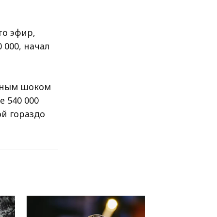
то эфир,
 000, начал
льным шоком
 540 000
ой гораздо