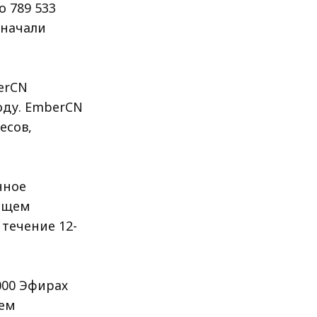
о 789 533
 начали
erCN
оду. EmberCN
есов,
нное
пящем
течение 12-
000 Эфирах
шем