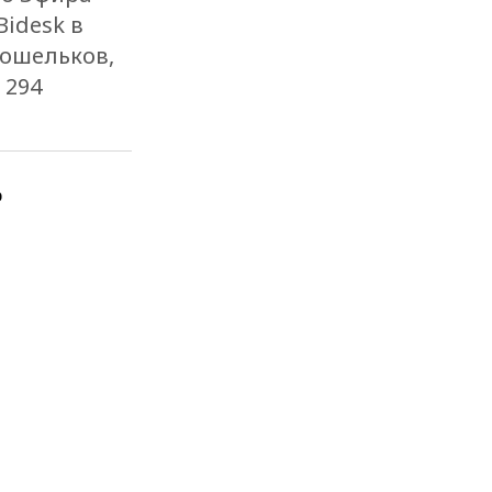
idesk в
кошельков,
 294