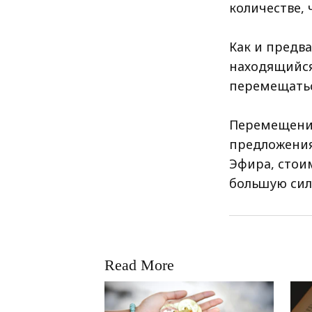
количестве, 
Как и предв
находящийся
перемещаться
Перемещение
предложения
Эфира, стои
большую сил
Read More