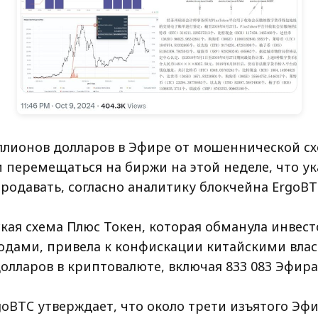
ллионов долларов в Эфире от мошеннической сх
 перемещаться на биржи на этой неделе, что ук
родавать, согласно аналитику блокчейна ErgoBT
ая схема Плюс Токен, которая обманула инвес
годами, привела к конфискации китайскими влас
олларов в криптовалюте, включая 833 083 Эфира
goBTC утверждает, что около трети изъятого Эф