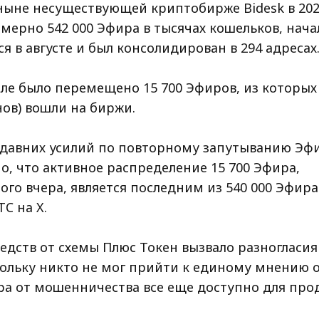
ныне несуществующей криптобирже Bidesk в 2021
мерно 542 000 Эфира в тысячах кошельков, нача
 в августе и был консолидирован в 294 адресах
ле было перемещено 15 700 Эфиров, из которых 
нов) вошли на биржи.
едавних усилий по повторному запутыванию Эф
о, что активное распределение 15 700 Эфира,
о вчера, является последним из 540 000 Эфира 
TC на X.
едств от схемы Плюс Токен вызвало разногласи
кольку никто не мог прийти к единому мнению о
ра от мошенничества все еще доступно для про