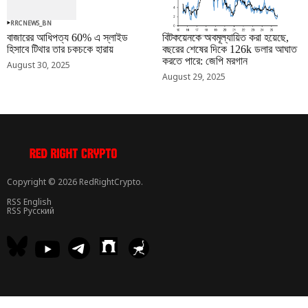
RRCNEWS_BN
RRCNEWS_BN
বাজারের আধিপত্য 60% এ স্লাইড
বিটকয়েনকে অবমূল্যায়িত করা হয়েছে,
হিসাবে টিথার তার চকচকে হারায়
বছরের শেষের দিকে 126k ডলার আঘাত
করতে পারে: জেপি মরগান
August 30, 2025
August 29, 2025
Copyright © 2026 RedRightCrypto.
RSS English
RSS Русский