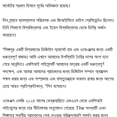
মার্কেটের প্রধান হিসাবে পূর্বের অভিজ্ঞতা রয়েছে।
লিন গ্র্যাবে ব্যবস্থাপনা পরিচালক এবং জিআইসিতে ভাইস প্রেসিডেন্টও ছিলেন।
তিনি শিকাগো বিশ্ববিদ্যালয় এবং ইয়েল বিশ্ববিদ্যালয় থেকে ডিগ্রি অর্জন
করেছেন।
“সিঙ্গাপুর একটি বিশ্বমানের ডিজিটাল অ্যাসেট হাব এবং ওকেএক্সের জন্য একটি
গুরুত্বপূর্ণ বাজার। আমি এখানে আমাদের উপস্থিতি তৈরির দলের অংশ হতে
পেরে আনন্দিত। এমপিআই লাইসেন্সটি আমাদের যাত্রার একটি গুরুত্বপূর্ণ
পদক্ষেপ, এবং আমরা আমাদের গ্রাহকদের জন্য ডিজিটাল সম্পদে অ্যাক্সেস
সক্ষম করার জন্য এবং সম্প্রদায় এবং বাস্তুতন্ত্রকে অবদান রাখার জন্য আগের
চেয়ে আরও প্রতিশ্রুতিবদ্ধ, "লিন বলেছেন।
ওকেএক্স এসজি ২০২৪ সালের ফেব্রুয়ারিতে এমএএস থেকে এমপিআই
লাইসেন্সের জন্য তার নীতিমালার অনুমোদন পেয়েছে The সংস্থাটি এখন
সিঙ্গাপুরে স্থানীয় গ্রাহকদের সেবা দেওয়ার পরিকল্পনাগুলি সমর্থন করার জন্য