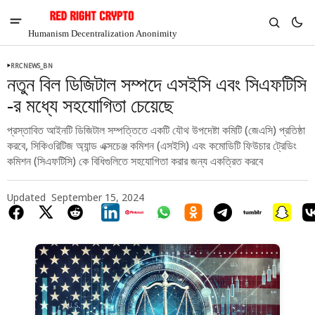
Humanism Decentralization Anonimity
RRCNEWS_BN
নতুন বিল ডিজিটাল সম্পদে এসইসি এবং সিএফটিসি
-র মধ্যে সহযোগিতা চেয়েছে
প্রস্তাবিত আইনটি ডিজিটাল সম্পত্তিতে একটি যৌথ উপদেষ্টা কমিটি (জেএসি) প্রতিষ্ঠা
করবে, সিকিওরিটিজ অ্যান্ড এক্সচেঞ্জ কমিশন (এসইসি) এবং কমোডিটি ফিউচার ট্রেডিং
কমিশন (সিএফটিসি) কে বিধিগুলিতে সহযোগিতা করার জন্য একত্রিত করবে
Updated
September 15, 2024
V
Chia
$1.33
-6.49%