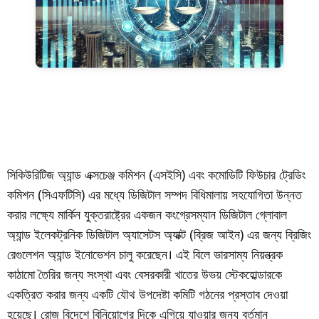
সিকিউরিটিজ অ্যান্ড এক্সচেঞ্জ কমিশন (এসইসি) এবং কমোডিটি ফিউচার ট্রেডিং
কমিশন (সিএফটিসি) এর মধ্যে ডিজিটাল সম্পদ বিধিমালায় সহযোগিতা উন্নত
করার লক্ষ্যে মার্কিন যুক্তরাষ্ট্রের একজন কংগ্রেসম্যান ডিজিটাল গ্লোবাল
অ্যান্ড ইলেকট্রনিক ডিজিটাল অ্যাসেটস অ্যাক্ট (ব্রিজ আইন) এর জন্য ব্রিজিং
রেগুলেশন অ্যান্ড ইনোভেশন চালু করেছেন। এই বিলে ভারসাম্য নিয়ন্ত্রক
কাঠামো তৈরির জন্য সংস্থা এবং বেসরকারী খাতের উভয় স্টেকহোল্ডারকে
একত্রিত করার জন্য একটি যৌথ উপদেষ্টা কমিটি গঠনের প্রস্তাব দেওয়া
হয়েছে। রোজ বিদেশে বিনিয়োগের দিকে এগিয়ে যাওয়ার জন্য বর্তমান