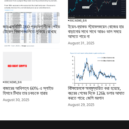
RRCNEWS_BN
RRCNEWS_BN
জাচএক্সবিটিটি 160 প্রভাবশালীকে পেইড
ইয়েন-ব্যাকড স্ট্যাবলকয়েন বোজের হার
টোকেন বিজ্ঞাপনগুলিতে লুকিয়ে রেখেছে
বাড়ানোর সাথে সাথে আরও ভাল সময়ে
আসতে পারে না
September 01, 2025
August 31, 2025
RRCNEWS_BN
RRCNEWS_BN
বাজারের আধিপত্য 60% এ স্লাইড
বিটকয়েনকে অবমূল্যায়িত করা হয়েছে,
হিসাবে টিথার তার চকচকে হারায়
বছরের শেষের দিকে 126k ডলার আঘাত
করতে পারে: জেপি মরগান
August 30, 2025
August 29, 2025