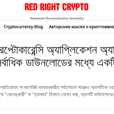
Humanism Decentralization Anonimity
Cryptocurrency Blog
Авторские мысли о криптовал
িপ্টোকারেন্সি অ্যাপ্লিকেশন অ্য
সর্বাধিক ডাউনলোডের মধ্যে একট
্রতিরোধ্য সংখ্যাগরিষ্ঠ ব্যবহারকারীর পর্যালোচনা সত্ত্বেও অ্যাপটিকে ওয়া
িকে "কেলেঙ্কারী" বা "হ্যাকার" হিসাবে লেবেল করা, অ্যাপটি ডাউনলোডে