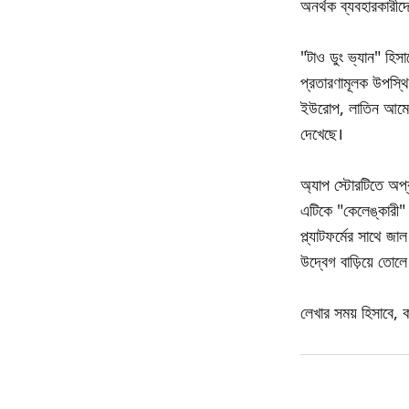
অনর্থক ব্যবহারকারীদে
"টাও ডুং ভ্যান" হিসা
প্রতারণামূলক উপস্থি
ইউরোপ, লাতিন আমেরিকা
দেখেছে।
অ্যাপ স্টোরটিতে অপ্রত
এটিকে "কেলেঙ্কারী" 
প্ল্যাটফর্মের সাথে জ
উদ্বেগ বাড়িয়ে তোলে
লেখার সময় হিসাবে, ক