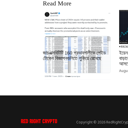
Read More
RRCNEWS_BN
RRCN
জাচএক্সবিটিটি 160 প্রভাবশালীকে পেইড
ইয়েন
টোকেন বিজ্ঞাপনগুলিতে লুকিয়ে রেখেছে
বাড়
আসতে
September 01, 2025
Augus
Copyright © 2026 RedRightCryp