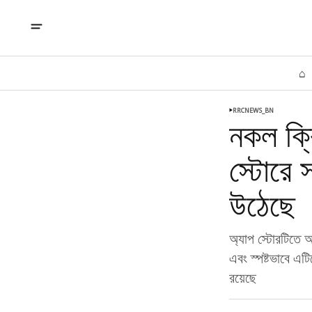
⌂
RRCNEWS_BN
নকল ক্র
স্টোরে 
উঠেছে
অ্যাপ স্টোরটিতে অপ
এবং স্পষ্টভাবে এট
রয়েছে