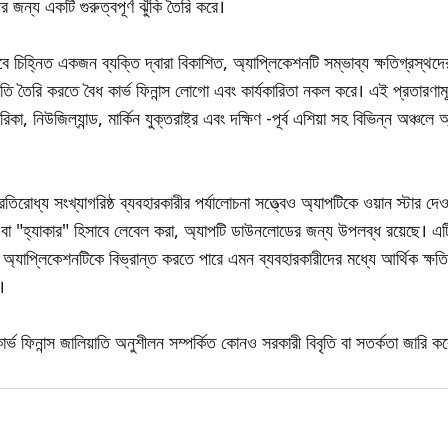
র জন্য একটি গুরুত্বপূর্ণ ঝুঁকি তৈরি করে।
বে চিহ্নিত একজন ব্যক্তি দ্বারা বিকাশিত, অ্যাপ্লিকেশনটি সম্ভাব্য ক্ষতিগ্রস্থদ
তি তৈরি করতে বৈধ কার্ভ ফিনান্স লোগো এবং কার্যকারিতা নকল করে। এই প্রতারণ
, নিউজিল্যান্ড, মার্কিন যুক্তরাষ্ট্র এবং দক্ষিণ -পূর্ব এশিয়া সহ বিভিন্ন অঞ্চলে
িরোধ্য সংখ্যাগরিষ্ঠ ব্যবহারকারীর পর্যালোচনা সত্ত্বেও অ্যাপটিকে ওয়ান স্টার দেওয
বা "হ্যাকার" হিসাবে লেবেল করা, অ্যাপটি ডাউনলোডের জন্য উপলব্ধ রয়েছে। এটি ব
াল অ্যাপ্লিকেশনটিকে বিভ্রান্ত করতে পারে এমন ব্যবহারকারীদের মধ্যে আর্থিক ক্ষতির
।
ার্ভ ফিনান্স জালিয়াতি অনুশীলন সম্পর্কিত কোনও সরকারী বিবৃতি বা সতর্কতা জারি ক