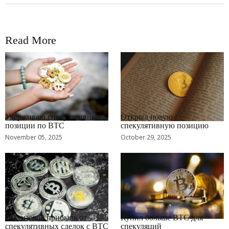
Read More
RRCNEWS_RU
RRCNEWS_RU
Удерживаю спекулятивные
Открыл новую
позиции по BTC
спекулятивную позицию
November 05, 2025
October 29, 2025
RRCNEWS_RU
RRCNEWS_RU
Реализовал прибыль от
Купил больше BTC для
спекулятивных сделок с BTC
спекуляций