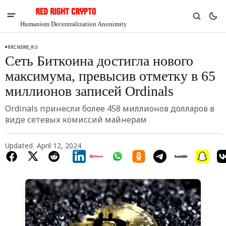
Humanism Decentralization Anonimity
RRCNEWS_RU
Cеть Биткоина достигла нового
максимума, превысив отметку в 65
миллионов записей Ordinals
Ordinals принесли более 458 миллионов долларов в
виде сетевых комиссий майнерам
Updated
April 12, 2024
V
Chia
$1.35
-5.89%