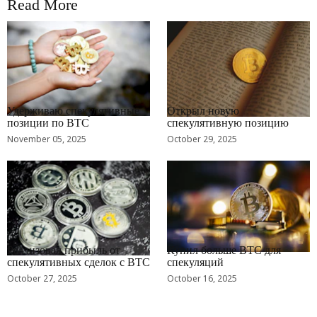
Read More
RRCNEWS_RU
RRCNEWS_RU
Удерживаю спекулятивные
Открыл новую
позиции по BTC
спекулятивную позицию
November 05, 2025
October 29, 2025
RRCNEWS_RU
RRCNEWS_RU
Реализовал прибыль от
Купил больше BTC для
спекулятивных сделок с BTC
спекуляций
October 27, 2025
October 16, 2025