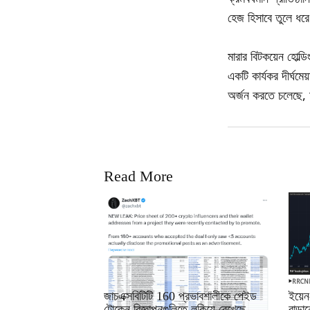
হেজ হিসাবে তুলে ধরে
মারার বিটকয়েন হোল্ডি
একটি কার্যকর দীর্ঘমে
অর্জন করতে চলেছে, ম
Read More
RRCNEWS_BN
RRCN
জাচএক্সবিটিটি 160 প্রভাবশালীকে পেইড
ইয়েন
টোকেন বিজ্ঞাপনগুলিতে লুকিয়ে রেখেছে
বাড়