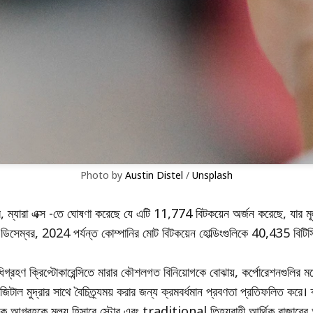
Photo by 
Austin Distel
 / 
Unsplash
রে, ম্যারা এক্স -তে ঘোষণা করেছে যে এটি 11,774 বিটকয়েন অর্জন করেছে, যার মূল
ডিসেম্বর, 2024 পর্যন্ত কোম্পানির মোট বিটকয়েন হোল্ডিংগুলিকে 40,435 বিটিস
্রহণ ক্রিপ্টোকারেন্সিতে মারার কৌশলগত বিনিয়োগকে বোঝায়, কর্পোরেশনগুলির মধ
িটাল মুদ্রার সাথে বৈচিত্র্যময় করার জন্য ক্রমবর্ধমান প্রবণতা প্রতিফলিত করে। ক
্ঠানিক আগ্রহকে মূল্য হিসাবে স্টোর এবং traditional তিহ্যবাহী আর্থিক বাজারের 