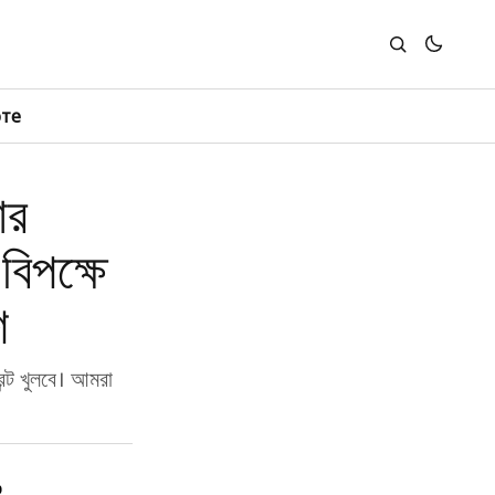
юте
ার
বিপক্ষে
শ
রন্ট খুলবে। আমরা