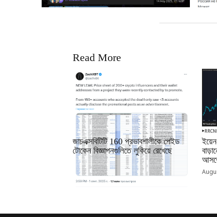
Read More
RRCNEWS_BN
RRCN
জাচএক্সবিটিটি 160 প্রভাবশালীকে পেইড
ইয়েন
টোকেন বিজ্ঞাপনগুলিতে লুকিয়ে রেখেছে
বাড়
আসতে
September 01, 2025
Augus