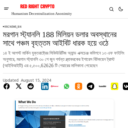
Humanism Decentralization Anonimity
RRCNEWS_BN
মরগান স্ট্যানলি 188 মিলিয়ন ডলার অবস্থানের
সাথে পঞ্চম বৃহত্তম আইবিট ধারক হয়ে ওঠে
১৪ ই আগস্ট মার্কিন যুক্তরাষ্ট্রের সিকিউরিটিজ অ্যান্ড এক্সচেঞ্জ কমিশনে ১৩ এফ ফাইলিং
অনুসারে, মরগান স্ট্যানলি ৩০ শে জুন পর্যন্ত ব্ল্যাকরকের ইশারেস বিটকয়েন ট্রাস্ট
(আইবিআইটি) এর ৫,৫০০,62626 টি শেয়ারের মালিকানা পেয়েছেন
Updated
August 15, 2024
V
Chia
$1.38
6.26%