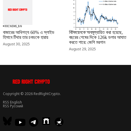
RRCNEWS_BN
RRCNEWS_BN
বাজারের আধিপত্য 60% এ স্লাইড
বিটকয়েনকে অবমূল্যায়িত করা হয়েছে,
হিসাবে টিথার তার চকচকে হারায়
বছরের শেষের দিকে 126k ডলার আঘাত
করতে পারে: জেপি মরগান
August 30, 2025
August 29, 2025
Copyright © 2026 RedRightCrypto.
RSS English
RSS Русский