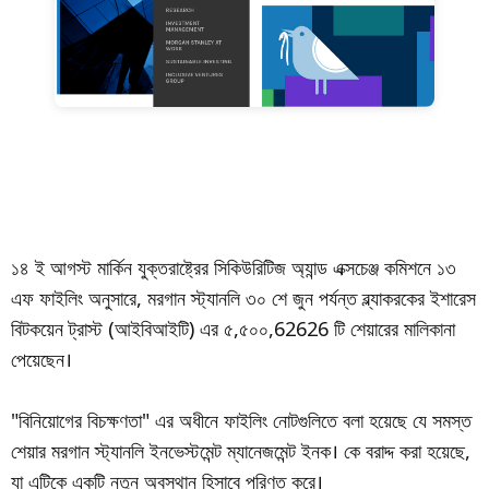
১৪ ই আগস্ট মার্কিন যুক্তরাষ্ট্রের সিকিউরিটিজ অ্যান্ড এক্সচেঞ্জ কমিশনে ১৩
এফ ফাইলিং অনুসারে, মরগান স্ট্যানলি ৩০ শে জুন পর্যন্ত ব্ল্যাকরকের ইশারেস
বিটকয়েন ট্রাস্ট (আইবিআইটি) এর ৫,৫০০,62626 টি শেয়ারের মালিকানা
পেয়েছেন।
"বিনিয়োগের বিচক্ষণতা" এর অধীনে ফাইলিং নোটগুলিতে বলা হয়েছে যে সমস্ত
শেয়ার মরগান স্ট্যানলি ইনভেস্টমেন্ট ম্যানেজমেন্ট ইনক। কে বরাদ্দ করা হয়েছে,
যা এটিকে একটি নতুন অবস্থান হিসাবে পরিণত করে।