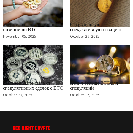
RRCNEWS_RU
RRCNEWS_RU
Удерживаю спекулятивные
Открыл новую
позиции по BTC
спекулятивную позицию
November 05, 2025
October 29, 2025
RRCNEWS_RU
RRCNEWS_RU
Реализовал прибыль от
Купил больше BTC для
спекулятивных сделок с BTC
спекуляций
October 27, 2025
October 16, 2025