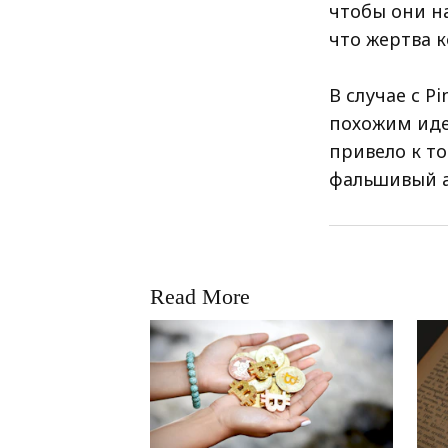
чтобы они н
что жертва 
В случае с P
похожим иде
привело к то
фальшивый а
Read More