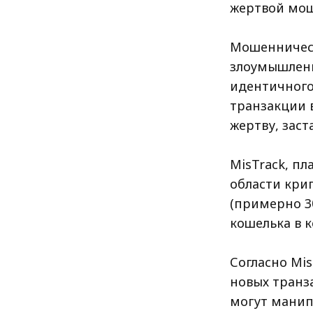
жертвой мош
Мошенничест
злоумышленн
идентичного
транзакции в
жертву, заст
MisTrack, п
области крип
(примерно 3
кошелька в 
Согласно Mi
новых транза
могут манип