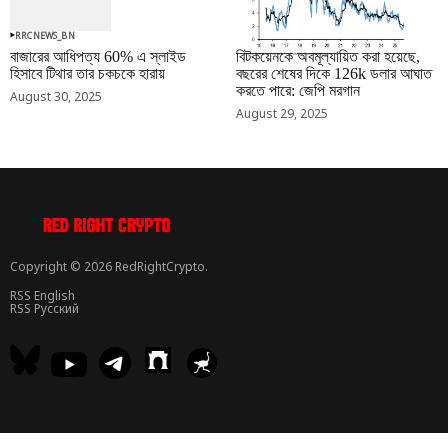
RRCNEWS_BN
RRCNEWS_BN
বাজারের আধিপত্য 60% এ স্লাইড
বিটকয়েনকে অবমূল্যায়িত করা হয়েছে,
হিসাবে টিথার তার চকচকে হারায়
বছরের শেষের দিকে 126k ডলার আঘাত
করতে পারে: জেপি মরগান
August 30, 2025
August 29, 2025
Copyright © 2026 RedRightCrypto.
RSS English
RSS Русский