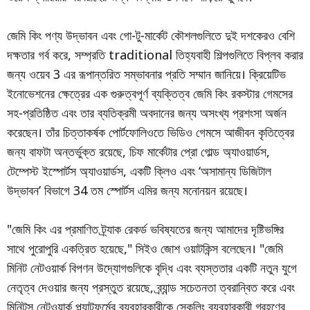
জেমি কিং পণ্য উদ্ভাবন এবং গো-টু-মার্কেট কৌশলগুলিতে দুই দশকেরও বেশি
দক্ষতার গর্ব করে, সম্প্রতি traditional তিহ্যবাহী শিল্পগুলিতে বিপ্লব করার
জন্য ওয়েব 3 এর রূপান্তরিত সম্ভাবনার প্রতি সম্মান জানিয়ে। ক্রিয়েটিভ
ইনোভেশনের ক্ষেত্রের এক গুরুত্বপূর্ণ ব্যক্তিত্ব জেমি কিং রকস্টার গেমসের
সহ-প্রতিষ্ঠিত এবং তার ব্যতিক্রমী অবদানের জন্য অসংখ্য প্রশংসা অর্জন
করেছেন। তাঁর চিত্তাকর্ষক পোর্টফোলিওতে ভিডিও গেমসে আজীবন কৃতিত্বের
জন্য বাফটা অন্তর্ভুক্ত রয়েছে, চিফ মার্কেটার প্রো গোল্ড অ্যাওয়ার্ডস,
টেম্পেস্ট ইস্পোর্টস অ্যাওয়ার্ডস, একটি ক্লিও এবং ‘অসামান্য ডিজিটাল
উদ্ভাবন’ বিভাগে 34 তম স্পোর্টস এমির জন্য মনোনয়ন রয়েছে।
"জেমি কিং এর প্রমাণিত ট্র্যাক রেকর্ড ভবিষ্যতের জন্য আমাদের দৃষ্টিভঙ্গির
সাথে পুরোপুরি একত্রিত হয়েছে," সিইও জোশ ওয়াটকিন্স বলেছেন। "জেমি
মিনিট নেটওয়ার্ক বিপণন উদ্যোগগুলিকে বৃদ্ধি এবং ব্যস্ততার একটি নতুন যুগে
নেতৃত্ব দেওয়ার জন্য প্রস্তুত রয়েছে, ব্র্যান্ড সচেতনতা ত্বরান্বিত করে এবং
মিনিটস নেটওয়ার্ক প্ল্যাটফর্মের ব্যবহারকারীকে স্কেলিং ব্যবহারকারী গ্রহণের