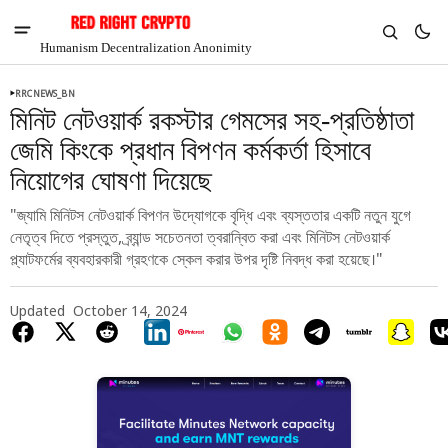
Humanism Decentralization Anonimity
RRCNEWS_BN
মিনিট নেটওয়ার্ক রকস্টার গেমসের সহ-প্রতিষ্ঠাতা
জেমি কিংকে প্রধান বিপণন কর্মকর্তা হিসাবে
নিয়োগের ঘোষণা দিয়েছে
"জ্যামি মিনিটস নেটওয়ার্ক বিপণন উদ্যোগকে বৃদ্ধি এবং ব্যস্ততার একটি নতুন যুগে
নেতৃত্ব দিতে প্রস্তুত, ব্র্যান্ড সচেতনতা ত্বরান্বিত করা এবং মিনিটস নেটওয়ার্ক
প্ল্যাটফর্মের ব্যবহারকারী গ্রহণকে স্কেল করার উপর দৃষ্টি নিবদ্ধ করা হয়েছে।"
Updated
October 14, 2024
V
Chia
$1.36
-1.22%