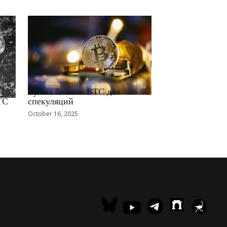
RRCNEWS_RU
Купил больше BTC для
TC
спекуляций
October 16, 2025