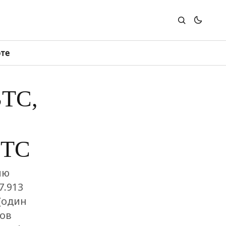
юте
BTC,
BTC
ию
7.913
(один
ов