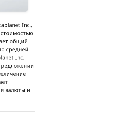
planet Inc.,
) стоимостью
вает общий
по средней
anet Inc.
 предложении
величение
ает
ия валюты и