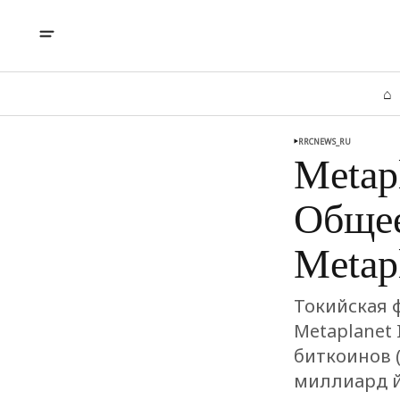
⌂
RRCNEWS_RU
Metap
Общее
Metap
Токийская 
Metaplanet 
биткоинов 
миллиард й