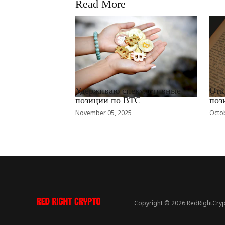
Read More
RRCNEWS_RU
RRCN
Удерживаю спекулятивные
Отк
позиции по BTC
поз
November 05, 2025
Octob
Copyright © 2026 RedRightCryp