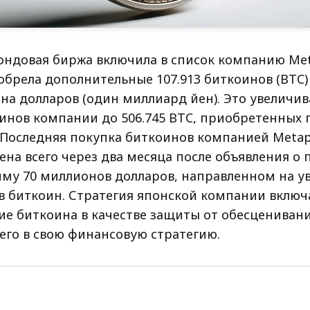
ондовая биржа включила в список компанию Meta
обрела дополнительные 107.913 биткоинов (BTC
она долларов (один миллиард йен). Это увеличи
инов компании до 506.745 BTC, приобретенных 
 Последняя покупка биткоинов компанией Metapl
ена всего через два месяца после объявления о
мму 70 миллионов долларов, направленном на у
в биткоин. Стратегия японской компании включ
ие биткоина в качестве защиты от обесцениван
его в свою финансовую стратегию.