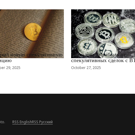
EWS_RU
RRCNEWS_RU
рыл новую спекулятивную
Реализовал прибыль от
ицию
спекулятивных сделок с B
er 29, 2025
October 27, 2025
to.
RSS English
RSS Русский