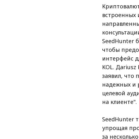
Криптовалют
встроенных 
направленны
консультации
SeedHunter 
чтобы пред
интерфейс д
KOL. Дariusz
заявил, что
надежных и 
целевой ауд
на клиенте".
SeedHunter 
упрощая про
за нескольк