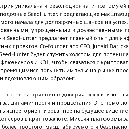
трия уникальна и революционна, и поэтому ей
подобные SeedHunter, предлагающие масштаби
мого начала для долгосрочных шансов на успех.
рованными, упрощенными и дружественными п
и SeedHunter предлагает плавный опыт для ин
ых проектов. Co-founder and CEO, Junaid Dar, ска
SeedHunter будет служить холстом для потенци
флюэнсеров и KOL, чтобы связаться с криптов
стремящимися получить импульс на рынке прос
и вдохновляющим образом".
построен на принципах доверия, эффективности
тва, динамичности и процветания. Это помогло
ь ясное, ориентированное на будущее видение
энсеров в криптовалюте. Миссия платформы за
 более простого, масштабируемого и безопасног