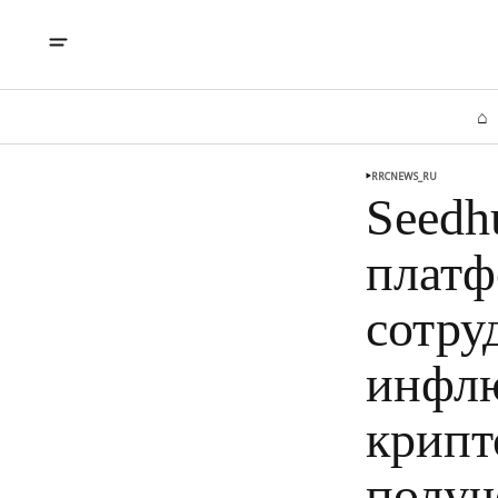
⌂
RRCNEWS_RU
Seedh
платф
сотру
инфлю
крипт
получ