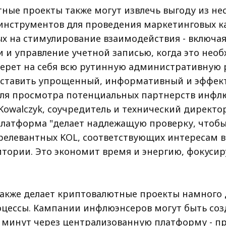
ные проекты также могут извлечь выгоду из не
инструментов для проведения маркетинговых к
х на стимулирование взаимодействия - включа
 и управление учетной записью, когда это необ
берет на себя всю рутинную административную 
оставить упрощенный, информативный и эффек
ля просмотра потенциальных партнерств инфл
 Kowalczyk, соучредитель и технический директор
 платформа "делает надлежащую проверку, чтоб
релевантных KOL, соответствующих интересам 
итории. Это экономит время и энергию, фокуси
также делает криптовалютные проекты намного 
цессы. Кампании инфлюэнсеров могут быть соз
о минут через централизованную платформу - п