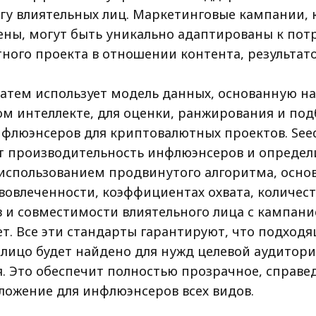
гу влиятельных лиц. Маркетинговые кампании, 
ены, могут быть уникально адаптированы к пот
ого проекта в отношении контента, результатов
атем использует модель данных, основанную на
ом интеллекте, для оценки, ранжирования и под
флюэнсеров для криптовалютных проектов. See
т производительность инфлюэнсеров и определ
использованием продвинутого алгоритма, осно
вовлеченности, коэффициентах охвата, количест
 и совместимости влиятельного лица с кампани
ет. Все эти стандарты гарантируют, что подход
 лицо будет найдено для нужд целевой аудитор
я. Это обеспечит полностью прозрачное, справе
ложение для инфлюэнсеров всех видов.