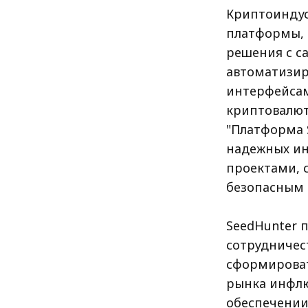
Криптоиндус
платформы, 
решения с са
автоматизи
интерфейсам
криптовалютн
"Платформа 
надежных ин
проектами, 
безопасным 
SeedHunter 
сотрудничес
сформироват
рынка инфлю
обеспечении