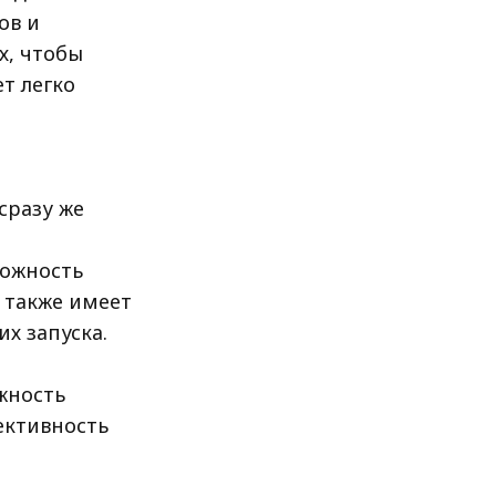
ов и
х, чтобы
т легко
сразу же
можность
 также имеет
х запуска.
,
жность
ективность