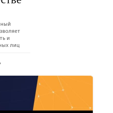
тный
озволяет
ть и
ных лиц