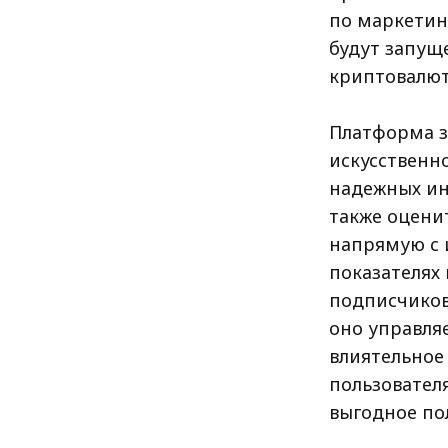
по маркетин
будут запущ
криптовалютн
Платформа з
искусственн
надежных ин
также оцени
напрямую с 
показателях 
подписчиков
оно управля
влиятельное
пользовател
выгодное по