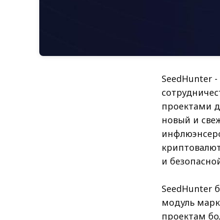
SeedHunter 
сотрудничес
проектами д
новый и све
инфлюэнсеро
криптовалют
и безопасно
SeedHunter б
модуль марк
проектам бо