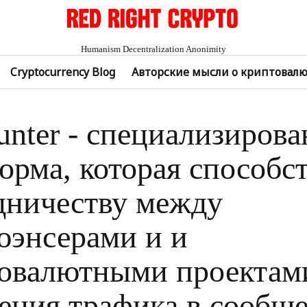
Humanism Decentralization Anonimity
Cryptocurrency Blog
Авторские мысли о криптовал
unter - специализирова
орма, которая способс
дничеству между
энсерами и и
овалютными проектам
ения трафика в сообще