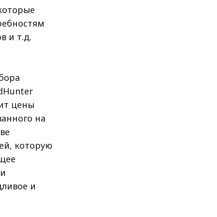
которые
ребностям
 и т.д.
бора
dHunter
ит цены
ванного на
ве
ей, которую
ящее
ии
дливое и