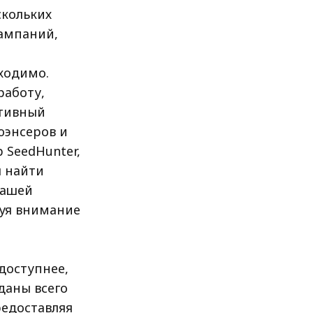
скольких
ампаний,
я
ходимо.
работу,
тивный
юэнсеров и
 SeedHunter,
ы найти
вашей
руя внимание
доступнее,
даны всего
редоставляя