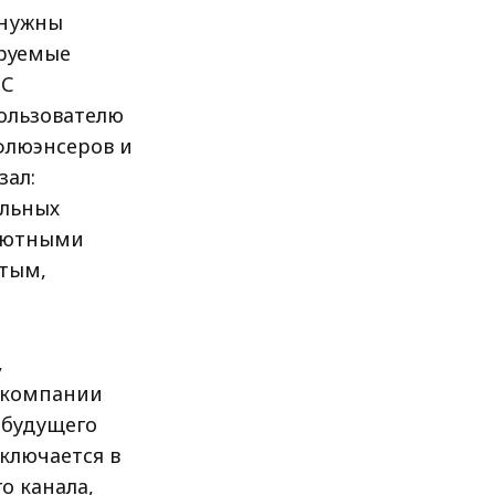
 нужны
руемые
 С
ользователю
флюэнсеров и
зал:
альных
алютными
тым,
,
 компании
 будущего
ключается в
о канала,