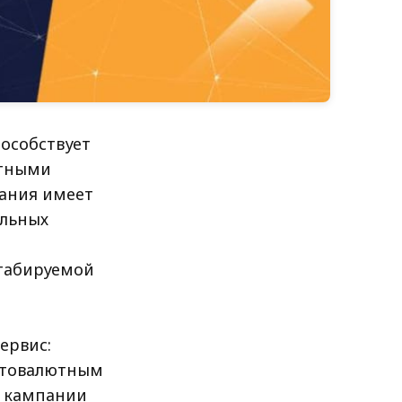
пособствует
ютными
пания имеет
альных
табируемой
ервис:
иптовалютным
и кампании