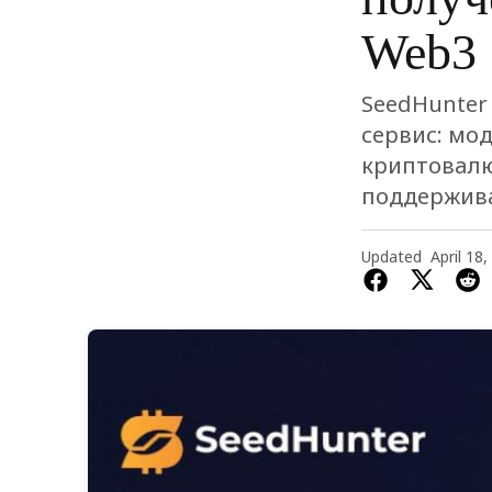
Web3
SeedHunter
сервис: мо
криптовалю
поддержива
Updated
April 18