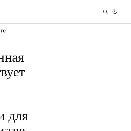
юте
нная
твует
и для
стве