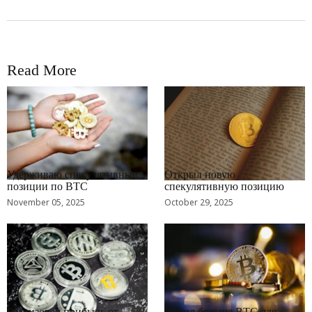
Read More
RRCNEWS_RU
RRCNEWS_RU
Удерживаю спекулятивные
Открыл новую
позиции по BTC
спекулятивную позицию
November 05, 2025
October 29, 2025
RRCNEWS_RU
RRCNEWS_RU
Реализовал прибыль от
Купил больше BTC для