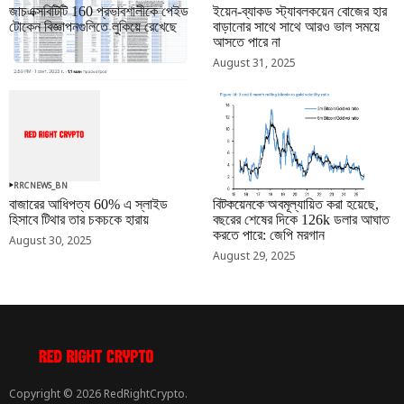
জাচএক্সবিটিটি 160 প্রভাবশালীকে পেইড
ইয়েন-ব্যাকড স্ট্যাবলকয়েন বোজের হার
টোকেন বিজ্ঞাপনগুলিতে লুকিয়ে রেখেছে
বাড়ানোর সাথে সাথে আরও ভাল সময়ে
আসতে পারে না
September 01, 2025
August 31, 2025
RRCNEWS_BN
RRCNEWS_BN
বাজারের আধিপত্য 60% এ স্লাইড
বিটকয়েনকে অবমূল্যায়িত করা হয়েছে,
হিসাবে টিথার তার চকচকে হারায়
বছরের শেষের দিকে 126k ডলার আঘাত
করতে পারে: জেপি মরগান
August 30, 2025
August 29, 2025
Copyright © 2026 RedRightCrypto.