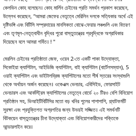
কেলভিন কোহ বলেছেন। কোহ মার্লিন চেইনের প্রতি সমর্থন প্রকাশ করেছেন,
উল্লেখ করেছেন, “আমরা জেফের নেতৃত্বে মেরিলিন দলকে সত্যিকার অর্থে এই
দৃষ্টিভঙ্গি এবং বিটিসি সম্প্রদায়ের মানসিকতা বোঝে-ফেয়ার লঞ্চগুলি এবং বিতরণ
এবং তৃণমূল-নেতৃত্বাধীন বৃদ্ধির পুরো বাস্তুতন্ত্রের প্রবৃদ্ধিকে অগ্রাধিকার
দিয়েছেন বলে আমরা গর্বিত। ! "
মেরলিন চেইনের প্রতিষ্ঠাতা জেফ, ওয়েব 2-তে একটি পাকা উদ্যোক্তা,
সিকোইয়া ক্যাপিটাল, আইডিজি ক্যাপিটাল, বাই ক্যাপিটাল (বার্টেলসম্যান), 5
ওয়াই ক্যাপিটাল এবং ভাইটালব্রিজ ক্যাপিটালের মতো শীর্ষ স্তরের সংস্থাগুলি
থেকে অর্থায়ন অর্জন করেছেন। ওকেএক্স ভেনচার, এবিসিইড, ফোরসাইট
ভেনচারস এবং আর্কস্ট্রিম ক্যাপিটালের নেতৃত্বে বোর্ডে ২০ টিরও বেশি বিনিয়োগ
প্রতিষ্ঠান সহ, ভিআইটিবিটিসির মতো বড় খনির পুলের পাশাপাশি, প্ল্যাটফর্মটি
সুরক্ষা এবং প্রযুক্তিগত অগ্রগতির জন্য উভয়ই সজ্জিত। এই সমর্থনটি
বিটকয়েন বাস্তুতন্ত্রের চীনা উদ্যোক্তা এবং বিনিয়োগকারীদের শক্তিকে
আন্ডারলাইন করে।