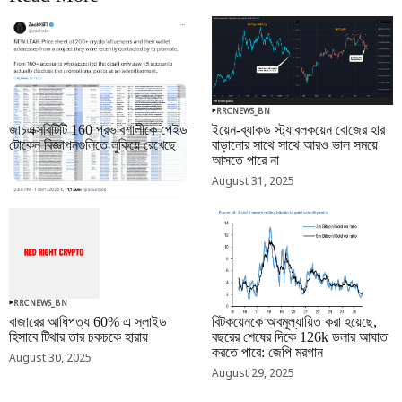
RRCNEWS_BN
RRCNEWS_BN
জাচএক্সবিটিটি 160 প্রভাবশালীকে পেইড
ইয়েন-ব্যাকড স্ট্যাবলকয়েন বোজের হার
টোকেন বিজ্ঞাপনগুলিতে লুকিয়ে রেখেছে
বাড়ানোর সাথে সাথে আরও ভাল সময়ে
আসতে পারে না
September 01, 2025
August 31, 2025
RRCNEWS_BN
RRCNEWS_BN
বাজারের আধিপত্য 60% এ স্লাইড
বিটকয়েনকে অবমূল্যায়িত করা হয়েছে,
হিসাবে টিথার তার চকচকে হারায়
বছরের শেষের দিকে 126k ডলার আঘাত
করতে পারে: জেপি মরগান
August 30, 2025
August 29, 2025