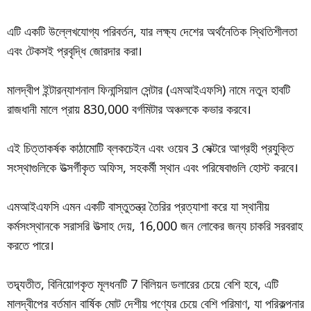
এটি একটি উল্লেখযোগ্য পরিবর্তন, যার লক্ষ্য দেশের অর্থনৈতিক স্থিতিশীলতা
এবং টেকসই প্রবৃদ্ধি জোরদার করা।
মালদ্বীপ ইন্টারন্যাশনাল ফিনান্সিয়াল সেন্টার (এমআইএফসি) নামে নতুন হাবটি
রাজধানী মালে প্রায় 830,000 বর্গমিটার অঞ্চলকে কভার করবে।
এই চিত্তাকর্ষক কাঠামোটি ব্লকচেইন এবং ওয়েব 3 সেক্টরে আগ্রহী প্রযুক্তি
সংস্থাগুলিকে উত্সর্গীকৃত অফিস, সহকর্মী স্থান এবং পরিষেবাগুলি হোস্ট করবে।
এমআইএফসি এমন একটি বাস্তুতন্ত্র তৈরির প্রত্যাশা করে যা স্থানীয়
কর্মসংস্থানকে সরাসরি উত্সাহ দেয়, 16,000 জন লোকের জন্য চাকরি সরবরাহ
করতে পারে।
তদ্ব্যতীত, বিনিয়োগকৃত মূলধনটি 7 বিলিয়ন ডলারের চেয়ে বেশি হবে, এটি
মালদ্বীপের বর্তমান বার্ষিক মোট দেশীয় পণ্যের চেয়ে বেশি পরিমাণ, যা পরিকল্পনার