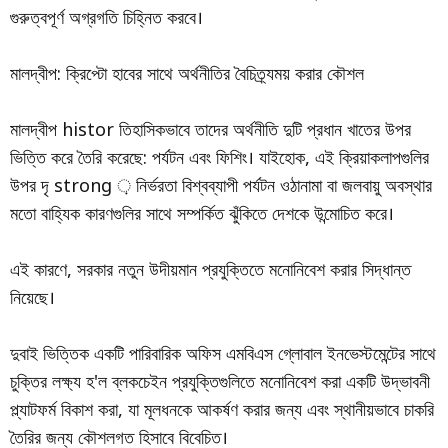
গুরুত্বপূর্ণ অগ্রগতি চিহ্নিত করবে।
মালদ্বীপ: ক্রিপ্টো হাবের সাথে অর্থনীতির বৈচিত্র্যময় করার কৌশল
মালদ্বীপ histor তিহাসিকভাবে তাদের অর্থনীতি দুটি প্রধান খাতের উপর
ভিত্তি করে তৈরি করেছে: পর্যটন এবং ফিশিং। যাইহোক, এই ক্রিয়াকলাপগুলির
উপর দৃ strong ় নির্ভরতা বিশ্বব্যাপী পর্যটন ওঠানামা বা জলবায়ু অবস্থার
মতো বাহ্যিক কারণগুলির সাথে সম্পর্কিত ঝুঁকিতে দেশকে উন্মোচিত করে।
এই কারণে, সরকার নতুন উদীয়মান প্রযুক্তিতে মনোনিবেশ করার সিদ্ধান্ত
নিয়েছে।
দুবাই ভিত্তিক একটি পারিবারিক অফিস এমবিএস গ্লোবাল ইনভেস্টমেন্টের সাথে
চুক্তির লক্ষ্য হ'ল ব্লকচেইন প্রযুক্তিগুলিতে মনোনিবেশ করা একটি উদ্ভাবনী
প্ল্যাটফর্ম বিকাশ করা, যা মূলধনকে আকর্ষণ করার জন্য এবং স্থানীয়ভাবে চাকরি
তৈরির জন্য কৌশলগত হিসাবে বিবেচিত।