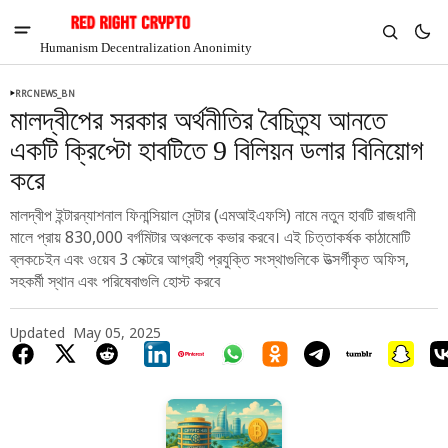
Humanism Decentralization Anonimity
RRCNEWS_BN
মালদ্বীপের সরকার অর্থনীতির বৈচিত্র্য আনতে
একটি ক্রিপ্টো হাবটিতে 9 বিলিয়ন ডলার বিনিয়োগ
করে
মালদ্বীপ ইন্টারন্যাশনাল ফিনান্সিয়াল সেন্টার (এমআইএফসি) নামে নতুন হাবটি রাজধানী
মালে প্রায় 830,000 বর্গমিটার অঞ্চলকে কভার করবে। এই চিত্তাকর্ষক কাঠামোটি
ব্লকচেইন এবং ওয়েব 3 সেক্টরে আগ্রহী প্রযুক্তি সংস্থাগুলিকে উত্সর্গীকৃত অফিস,
সহকর্মী স্থান এবং পরিষেবাগুলি হোস্ট করবে
Updated
May 05, 2025
V
Chia
$1.37
5.77%