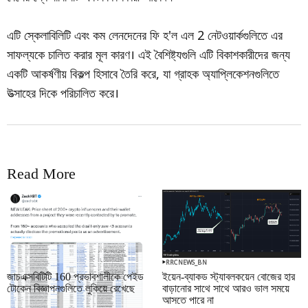
এটি স্কেলাবিলিটি এবং কম লেনদেনের ফি হ'ল এল 2 নেটওয়ার্কগুলিতে এর
সাফল্যকে চালিত করার মূল কারণ। এই বৈশিষ্ট্যগুলি এটি বিকাশকারীদের জন্য
একটি আকর্ষণীয় বিকল্প হিসাবে তৈরি করে, যা গ্রাহক অ্যাপ্লিকেশনগুলিতে
উত্সাহের দিকে পরিচালিত করে।
Read More
RRCNEWS_BN
RRCNEWS_BN
জাচএক্সবিটিটি 160 প্রভাবশালীকে পেইড
ইয়েন-ব্যাকড স্ট্যাবলকয়েন বোজের হার
টোকেন বিজ্ঞাপনগুলিতে লুকিয়ে রেখেছে
বাড়ানোর সাথে সাথে আরও ভাল সময়ে
আসতে পারে না
September 01, 2025