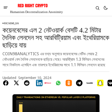
Humanism Decentralization Anonimity
RRCNEWS_BN
কয়েনবেসের এল 2 নেটওয়ার্ক বেসটি 4.2 মিটার
দৈনিক লেনদেন সহ আরবিট্রিয়াম এবং ইথেরিয়ামকে
ছাড়িয়ে যায়
COIN98ANALYTICS এর তথ্য অনুসারে কয়েনবেসের নেটিভ লেয়ার 2
নেটওয়ার্ক বেস দৈনিক লেনদেনকে ছাড়িয়ে গেছে। আরবিট্রাম 1.3 মিলিয়ন লেনদেনের
সাথে নিকটতম এসেছিল এবং তারপরে ইথেরিয়ামের সাথে 1.1 মিলিয়ন লেনদেন রয়েছে
Updated
September 10, 2024
V
Chia
$1.34
3.83%