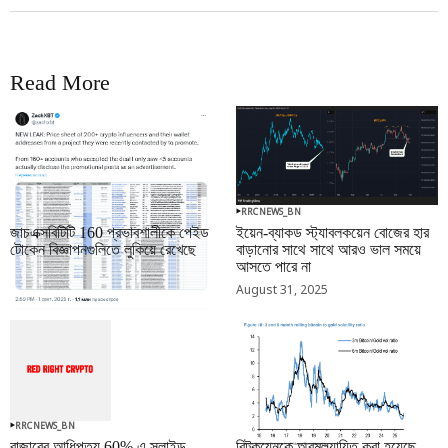
Read More
RRCNEWS_BN
RRCNEWS_BN
জাচএক্সবিটিটি 160 প্রভাবশালীকে পেইড
ইয়েন-ব্যাকড স্ট্যাবলকয়েন বোজের হার
টোকেন বিজ্ঞাপনগুলিতে লুকিয়ে রেখেছে
বাড়ানোর সাথে সাথে আরও ভাল সময়ে
আসতে পারে না
September 01, 2025
August 31, 2025
RRCNEWS_BN
RRCNEWS_BN
বাজারের আধিপত্য 60% এ স্লাইড
বিটকয়েনকে অবমূল্যায়িত করা হয়েছে,