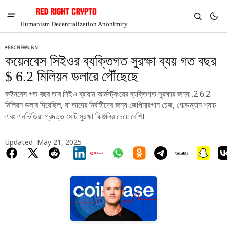
Humanism Decentralization Anonimity
RRCNEWS_BN
কয়েনবেস সিইওর ব্যক্তিগত সুরক্ষা ব্যয় গত বছর
$ 6.2 মিলিয়ন ডলারে পৌঁছেছে
কইনবেস গত বছর তার সিইও ব্রায়ান আর্মস্ট্রংয়ের ব্যক্তিগত সুরক্ষার জন্য .2 6.2
মিলিয়ন ডলার দিয়েছিল, যা তাদের নির্বাহীদের জন্য জেপিমারগান চেজ, গোল্ডম্যান শ্যাচ
এবং এনভিডিয়া প্রদত্ত মোট সুরক্ষা ফিগুলির চেয়ে বেশি।
Updated
May 21, 2025
V
Chia
$1.37
-2.48%