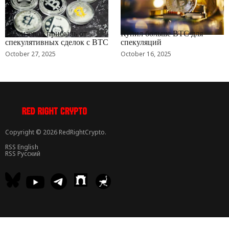
RRCNEWS_RU
RRCNEWS_RU
Реализовал прибыль от
Купил больше BTC для
спекулятивных сделок с BTC
спекуляций
October 27, 2025
October 16, 2025
Copyright © 2026 RedRightCrypto.
RSS English
RSS Русский