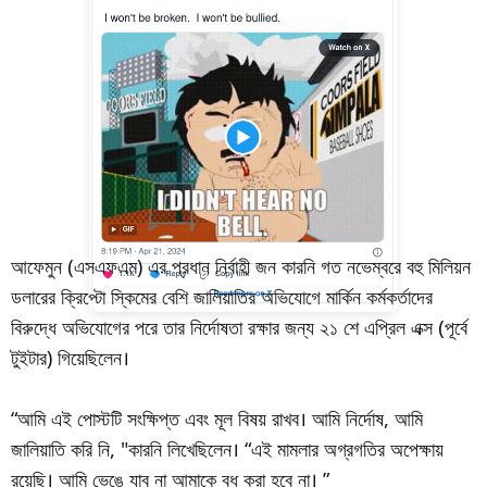
আফেমুন (এসএফএম) এর প্রধান নির্বাহী জন কারনি গত নভেম্বরে বহু মিলিয়ন
ডলারের ক্রিপ্টো স্কিমের বেশি জালিয়াতির অভিযোগে মার্কিন কর্মকর্তাদের
বিরুদ্ধে অভিযোগের পরে তার নির্দোষতা রক্ষার জন্য ২১ শে এপ্রিল এক্স (পূর্বে
টুইটার) গিয়েছিলেন।
“আমি এই পোস্টটি সংক্ষিপ্ত এবং মূল বিষয় রাখব। আমি নির্দোষ, আমি
জালিয়াতি করি নি, "কারনি লিখেছিলেন। “এই মামলার অগ্রগতির অপেক্ষায়
রয়েছি। আমি ভেঙে যাব না আমাকে বধ করা হবে না। ”