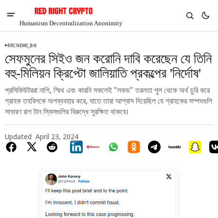
Humanism Decentralization Anonimity
RRCNEWS_BN
সেফমুনের সিইও জন করোনি দাবি করেছেন যে তিনি
বহু-মিলিয়ন ক্রিপ্টো জালিয়াতি প্রকল্পের 'নির্দোষ'
প্রসিকিউটররা নাগি, স্মিথ এবং কারনি সকলেই "লকড" তরলতা পুল থেকে অর্থ চুরি করে
গ্রাহক তহবিলকে অপব্যবহার করে, যাতে তারা আশ্বাস দিয়েছিল যে গ্রাহকের সম্পদগুলি
সাধারণ রাগ টান স্কিমগুলির বিরুদ্ধে সুরক্ষিত থাকবে।
Updated
April 23, 2024
V
Chia
$1.41
-7.09%