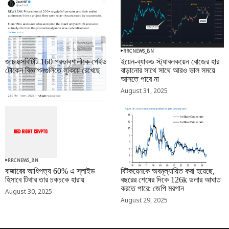
RRCNEWS_BN
RRCNEWS_BN
জাচএক্সবিটিটি 160 প্রভাবশালীকে পেইড
ইয়েন-ব্যাকড স্ট্যাবলকয়েন বোজের হার
টোকেন বিজ্ঞাপনগুলিতে লুকিয়ে রেখেছে
বাড়ানোর সাথে সাথে আরও ভাল সময়ে
আসতে পারে না
September 01, 2025
August 31, 2025
RRCNEWS_BN
RRCNEWS_BN
বাজারের আধিপত্য 60% এ স্লাইড
বিটকয়েনকে অবমূল্যায়িত করা হয়েছে,
হিসাবে টিথার তার চকচকে হারায়
বছরের শেষের দিকে 126k ডলার আঘাত
করতে পারে: জেপি মরগান
August 30, 2025
August 29, 2025