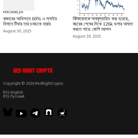
RRCNEWS_BN
RRCNEWS_BN
বাজারের আধিপত্য 60% এ স্লাইড
বিটকয়েনকে অবমূল্যায়িত করা হয়েছে,
হিসাবে টিথার তার চকচকে হারায়
বছরের শেষের দিকে 126k ডলার আঘাত
করতে পারে: জেপি মরগান
August 30, 2025
August 29, 2025
Copyright © 2026 RedRightCrypto.
RSS English
RSS Русский