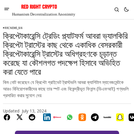
Humanism Decentralization Anonimity
RRCNEWS_BN
ক্রিপ্টোকারেন্সি ট্রেডিং প্ল্যাটফর্ম আবরা ভ্যালকিরি
ক্রিপ্টো ট্রাস্টের কাছ থেকে একাধিক বেসরকারী
ক্রিপ্টোকারেন্সি ট্রাস্টের অধিগ্রহণকে চূড়ান্ত
করেছে যা কৌশলগত পদক্ষেপ হিসাবে অভিহিত
করা যেতে পারে
কিম নোট করেছেন যে ক্রিপ্টো প্রাইভেট ট্রাস্টগুলি আবরা ক্যাপিটাল ম্যানেজমেন্টকে
আরও বিনিয়োগকারীদের কাছে তার স্পট এবং বিকেন্দ্রীভূত ফিনান্স (ডিএফআই) পণ্যগুলি
প্রসারিত করার সুযোগ দেয়
V
Chia
Updated
July 13, 2024
$1.36
-4.55%