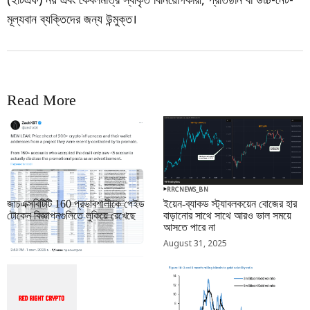
মূল্যবান ব্যক্তিদের জন্য উন্মুক্ত।
Read More
RRCNEWS_BN
RRCNEWS_BN
জাচএক্সবিটিটি 160 প্রভাবশালীকে পেইড
ইয়েন-ব্যাকড স্ট্যাবলকয়েন বোজের হার
টোকেন বিজ্ঞাপনগুলিতে লুকিয়ে রেখেছে
বাড়ানোর সাথে সাথে আরও ভাল সময়ে
আসতে পারে না
September 01, 2025
August 31, 2025