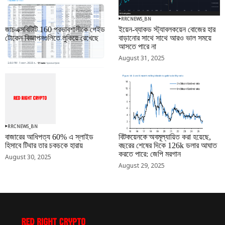
RRCNEWS_BN
RRCNEWS_BN
জাচএক্সবিটিটি 160 প্রভাবশালীকে পেইড
ইয়েন-ব্যাকড স্ট্যাবলকয়েন বোজের হার
টোকেন বিজ্ঞাপনগুলিতে লুকিয়ে রেখেছে
বাড়ানোর সাথে সাথে আরও ভাল সময়ে
আসতে পারে না
September 01, 2025
August 31, 2025
RRCNEWS_BN
RRCNEWS_BN
বাজারের আধিপত্য 60% এ স্লাইড
বিটকয়েনকে অবমূল্যায়িত করা হয়েছে,
হিসাবে টিথার তার চকচকে হারায়
বছরের শেষের দিকে 126k ডলার আঘাত
করতে পারে: জেপি মরগান
August 30, 2025
August 29, 2025