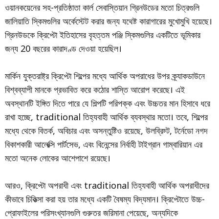
ওয়ানকয়েনের সহ-প্রতিষ্ঠাতা কার্ল সেবাস্তিয়ান গ্রিনউডের মতো চিত্রগুলি
জালিয়াতি স্কিমগুলির অর্কেস্টেট করার জন্য যথেষ্ট কারাগারের মুখোমুখি হয়েছে।
গ্রিনউডকে ক্রিপ্টো ইতিহাসের বৃহত্তম পঞ্জি স্কিমগুলির একটিতে ভূমিকার
জন্য 20 বছরের কারাদণ্ড দেওয়া হয়েছিল।
মার্কিন যুক্তরাষ্ট্র ক্রিপ্টো শিল্পের মধ্যে আর্থিক অপরাধের উপর ক্র্যাকডাউনে
বিশ্বব্যাপী মানকে প্রভাবিত করে কঠোর শাস্তি আরোপ করেছে। এই
অবস্থানটি ইঙ্গিত দিতে পারে যে শিল্পটি পরিপক্ক এবং উচ্চতর মান হিসাবে ধরে
রাখা হচ্ছে, traditional তিহ্যবাহী আর্থিক ব্যবস্থার মতো। তবে, শিল্পের
মধ্যে থেকে বিতর্ক, অবিচার এবং অসন্তুষ্টিও রয়েছে, উলব্রিচ্ট, টর্নেডো নগদ
বিকাশকারী আলেক্সি পার্টসেভ, এবং বিনেন্সের নির্বাহী টাইগ্রান গাম্বারিয়ান এর
মতো অনেক লোকের আশেপাশে রয়েছে।
আরও, ক্রিপ্টো অপরাধী এবং traditional তিহ্যবাহী আর্থিক অপরাধীদের
কীভাবে চিকিত্সা করা হয় তার মধ্যে একটি বৈষম্য বিদ্যমান। ক্রিপ্টোতে উচ্চ-
প্রোফাইলের পরিসংখ্যানগুলি গুরুতর জরিমানা পেয়েছে, অন্যদিকে