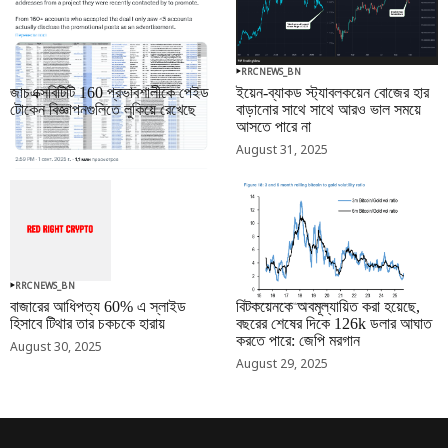
RRCNEWS_BN
RRCNEWS_BN
জাচএক্সবিটিটি 160 প্রভাবশালীকে পেইড
ইয়েন-ব্যাকড স্ট্যাবলকয়েন বোজের হার
টোকেন বিজ্ঞাপনগুলিতে লুকিয়ে রেখেছে
বাড়ানোর সাথে সাথে আরও ভাল সময়ে
আসতে পারে না
September 01, 2025
August 31, 2025
RRCNEWS_BN
RRCNEWS_BN
বাজারের আধিপত্য 60% এ স্লাইড
বিটকয়েনকে অবমূল্যায়িত করা হয়েছে,
হিসাবে টিথার তার চকচকে হারায়
বছরের শেষের দিকে 126k ডলার আঘাত
করতে পারে: জেপি মরগান
August 30, 2025
August 29, 2025