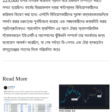
225,000 ডলার নাগরিক জরিমানা প্রদান করে চার্জগুলি নিষ্পত্তি করতে
সম্মত হয়েছিল। ফার্মের ক্রিয়াকলাপ দ্বারা ক্ষতিগ্রস্থ বিনিয়োগকারীদের
জরিমানা বিতরণ করা হবে। এসইসি বিনিয়োগকারীদের সুরক্ষা বাধ্যবাধকতাগুলিকে
সমর্থন করার গুরুত্বের পুনর্বিবেচনা করেছে এবং লঙ্ঘনকারীদের জবাবদিহি করার
প্রতিশ্রুতিবদ্ধ। গ্যালোইস ক্যাপিটাল এর আগে টেরার অ্যালগরিদমিক
স্ট্যাবলকয়েন ইউএসটি-র আশেপাশের ঝুঁকিগুলি সম্পর্কে তার সতর্কতার জন্য
মনোযোগ আকর্ষণ করেছিল, যা শেষ পর্যন্ত ডি-পেগড এবং টেরা ব্লকচেইন
বাস্তুতন্ত্রের পতনের দিকে পরিচালিত করে।
Read More
RRCNEWS_BN
RRCNEWS_BN