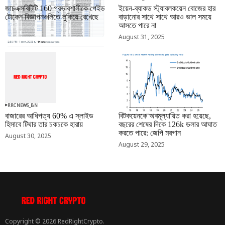
জাচএক্সবিটিটি 160 প্রভাবশালীকে পেইড
ইয়েন-ব্যাকড স্ট্যাবলকয়েন বোজের হার
টোকেন বিজ্ঞাপনগুলিতে লুকিয়ে রেখেছে
বাড়ানোর সাথে সাথে আরও ভাল সময়ে
আসতে পারে না
September 01, 2025
August 31, 2025
RRCNEWS_BN
RRCNEWS_BN
বাজারের আধিপত্য 60% এ স্লাইড
বিটকয়েনকে অবমূল্যায়িত করা হয়েছে,
হিসাবে টিথার তার চকচকে হারায়
বছরের শেষের দিকে 126k ডলার আঘাত
করতে পারে: জেপি মরগান
August 30, 2025
August 29, 2025
Copyright © 2026 RedRightCrypto.