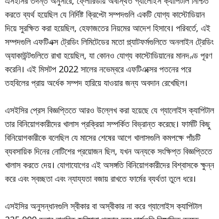
এসইসির তদন্ত অনুসারে, ফ্লোরিডায় অবস্থিত গ্যালোইস ক্যাপিটাল নিশ্চিত
করতে ব্যর্থ হয়েছিল যে নির্দিষ্ট ক্রিপ্টো সম্পদগুলি একটি যোগ্য কাস্টোডিয়ান
দিয়ে সুরক্ষিত করা হয়েছিল, হেফাজতের নিয়মের আদেশ হিসাবে। পরিবর্তে, এই
সম্পদগুলি এফটিএক্স ট্রেডিং লিমিটেডের মতো প্ল্যাটফর্মগুলিতে অনলাইন ট্রেডিং
অ্যাকাউন্টগুলিতে রাখা হয়েছিল, যা কোনও যোগ্য কাস্টোডিয়ানের মানদণ্ড পূরণ
করেনি। এই মিসটপ 2022 সালের নভেম্বরে এফটিএক্সের পতনের পরে
তহবিলের প্রায় অর্ধেক সম্পদ হারিয়ে যাওয়ার জন্য অবদান রেখেছিল।
এসইসির প্রেস বিজ্ঞপ্তিতে আরও উল্লেখ করা হয়েছে যে গ্যালোইস ক্যাপিটাল
তার বিনিয়োগকারীদের খালাস প্রক্রিয়া সম্পর্কিত বিভ্রান্ত করেছে। ফার্মটি কিছু
বিনিয়োগকারীকে বলেছিল যে মাসের শেষের আগে খালাসগুলি কমপক্ষে পাঁচটি
ব্যবসায়িক দিনের নোটিশের প্রয়োজন ছিল, যখন অন্যকে সংক্ষিপ্ত বিজ্ঞপ্তিতে
খালাস করতে দেয়। যোগাযোগের এই অসঙ্গতি বিনিয়োগকারীদের বিশ্বাসকে ক্ষুন্ন
করে এবং স্বচ্ছতা এবং ন্যায্যতা বজায় রাখতে ফার্মের ব্যর্থতা তুলে ধরে।
এসইসির অনুসন্ধানগুলি স্বীকার বা অস্বীকার না করে গ্যালোইস ক্যাপিটাল