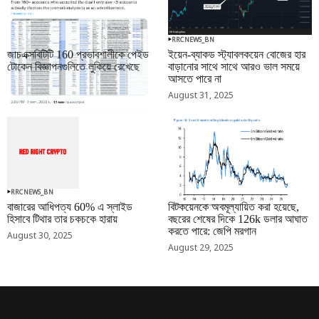
RRCNEWS_BN
RRCNEWS_BN
জাচএক্সবিটিটি 160 প্রভাবশালীকে পেইড
ইয়েন-ব্যাকড স্ট্যাবলকয়েন বোজের হার
টোকেন বিজ্ঞাপনগুলিতে লুকিয়ে রেখেছে
বাড়ানোর সাথে সাথে আরও ভাল সময়ে
আসতে পারে না
September 01, 2025
August 31, 2025
RRCNEWS_BN
RRCNEWS_BN
বাজারের আধিপত্য 60% এ স্লাইড
বিটকয়েনকে অবমূল্যায়িত করা হয়েছে,
হিসাবে টিথার তার চকচকে হারায়
বছরের শেষের দিকে 126k ডলার আঘাত
করতে পারে: জেপি মরগান
August 30, 2025
August 29, 2025