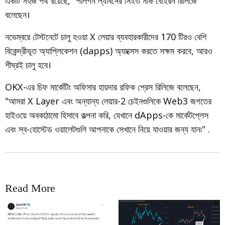
একটি সহজ পথ রয়েছে," পলিগন ল্যাবসের সিইও মার্ক বোইরন রিলিজে
বলেছেন।
নভেম্বরে টেস্টনেটে চালু হওয়া X লেয়ার ব্যবহারকারীদের 170 টিরও বেশি
বিকেন্দ্রীভূত অ্যাপ্লিকেশন (dapps) অ্যাক্সেস করতে সক্ষম করবে, আরও
শীঘ্রই চালু হবে।
OKX-এর চিফ মার্কেটিং অফিসার হায়দার রফিক প্রেস রিলিজে বলেছেন,
"আমরা X Layer এবং অন্যান্য লেয়ার-2 চেইনগুলিকে Web3 জগতের
হাইওয়ে অবকাঠামো হিসাবে কল্পনা করি, যেখানে dApps-কে মার্কেটপ্লেস
এবং স্ব-হোস্টেড ওয়ালেটগুলি আপনাকে সেখানে নিয়ে যাওয়ার জন্য যান৷" .
Read More