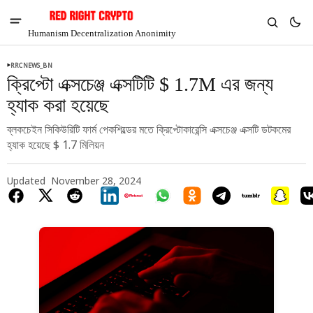
Humanism Decentralization Anonimity
RRCNEWS_BN
ক্রিপ্টো এক্সচেঞ্জ এক্সটিটি $ 1.7M এর জন্য
হ্যাক করা হয়েছে
ব্লকচেইন সিকিউরিটি ফার্ম পেকশিল্ডের মতে ক্রিপ্টোকারেন্সি এক্সচেঞ্জ এক্সটি ডটকমের
হ্যাক হয়েছে $ 1.7 মিলিয়ন
Updated
November 28, 2024
V
Chia
$1.33
2.89%