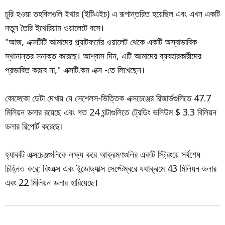
চুরি হওয়া তহবিলগুলি ইথার (ইটিএইচ) এ রূপান্তরিত হয়েছিল এবং এখন একটি
নতুন তৈরি ইথেরিয়াম ওয়ালেটে বসে।
"আজ, এক্সটিটি আমাদের প্ল্যাটফর্মের ওয়ালেট থেকে একটি অস্বাভাবিক
স্থানান্তর সনাক্ত করেছে। আশ্বাস দিন, এটি আমাদের ব্যবহারকারীদের
প্রভাবিত করবে না," এক্সটি.কম এক্স -তে লিখেছেন।
কোঙ্গেকো ডেটা দেখায় যে সেশেলস-ভিত্তিক এক্সচেঞ্জের রিজার্ভগুলিতে 47.7
মিলিয়ন ডলার রয়েছে এবং গত 24 ঘন্টাগুলিতে ট্রেডিং ভলিউম $ 3.3 বিলিয়ন
ডলার রিপোর্ট করেছে।
হ্যাকটি এক্সচেঞ্জগুলিকে লক্ষ্য করে আক্রমণগুলির একটি স্ট্রিংয়ে সর্বশেষ
চিহ্নিত করে; বিংএক্স এবং ইন্ডোড্যাক্স সেপ্টেম্বরে যথাক্রমে 43 মিলিয়ন ডলার
এবং 22 মিলিয়ন ডলার হারিয়েছে।