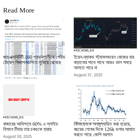
Read More
RRCNEWS_BN
RRCNEWS_BN
জাচএক্সবিটিটি 160 প্রভাবশালীকে পেইড
ইয়েন-ব্যাকড স্ট্যাবলকয়েন বোজের হার
টোকেন বিজ্ঞাপনগুলিতে লুকিয়ে রেখেছে
বাড়ানোর সাথে সাথে আরও ভাল সময়ে
আসতে পারে না
September 01, 2025
August 31, 2025
RRCNEWS_BN
RRCNEWS_BN
বাজারের আধিপত্য 60% এ স্লাইড
বিটকয়েনকে অবমূল্যায়িত করা হয়েছে,
হিসাবে টিথার তার চকচকে হারায়
বছরের শেষের দিকে 126k ডলার আঘাত
করতে পারে: জেপি মরগান
August 30, 2025