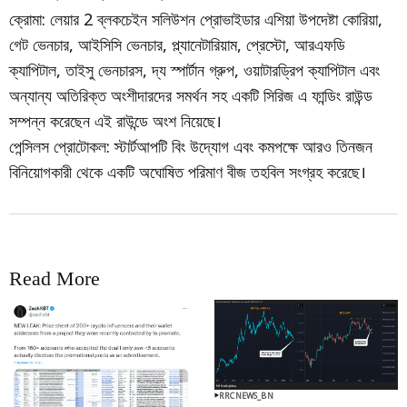
ক্রোমা: লেয়ার 2 ব্লকচেইন সলিউশন প্রোভাইডার এশিয়া উপদেষ্টা কোরিয়া,
গেট ভেনচার, আইসিসি ভেনচার, প্ল্যানেটারিয়াম, প্রেস্টো, আরএফডি
ক্যাপিটাল, তাইসু ভেনচারস, দ্য স্পার্টান গ্রুপ, ওয়াটারড্রিপ ক্যাপিটাল এবং
অন্যান্য অতিরিক্ত অংশীদারদের সমর্থন সহ একটি সিরিজ এ ফান্ডিং রাউন্ড
সম্পন্ন করেছেন এই রাউন্ডে অংশ নিয়েছে।
পেন্সিলস প্রোটোকল: স্টার্টআপটি বিং উদ্যোগ এবং কমপক্ষে আরও তিনজন
বিনিয়োগকারী থেকে একটি অঘোষিত পরিমাণ বীজ তহবিল সংগ্রহ করেছে।
Read More
RRCNEWS_BN
RRCNEWS_BN