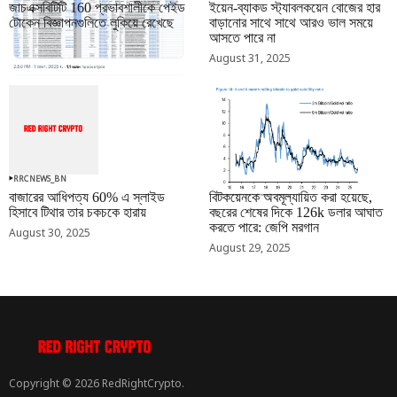
জাচএক্সবিটিটি 160 প্রভাবশালীকে পেইড
ইয়েন-ব্যাকড স্ট্যাবলকয়েন বোজের হার
টোকেন বিজ্ঞাপনগুলিতে লুকিয়ে রেখেছে
বাড়ানোর সাথে সাথে আরও ভাল সময়ে
আসতে পারে না
September 01, 2025
August 31, 2025
RRCNEWS_BN
RRCNEWS_BN
বাজারের আধিপত্য 60% এ স্লাইড
বিটকয়েনকে অবমূল্যায়িত করা হয়েছে,
হিসাবে টিথার তার চকচকে হারায়
বছরের শেষের দিকে 126k ডলার আঘাত
করতে পারে: জেপি মরগান
August 30, 2025
August 29, 2025
Copyright © 2026 RedRightCrypto.