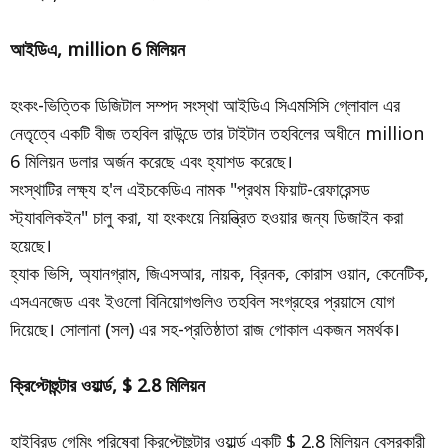
আইডিএ, million 6 মিলিয়ন
হংকং-ভিত্তিক ডিজিটাল সম্পদ সংস্থা আইডিএ সিএমসিসি গ্লোবাল এর
নেতৃত্বে একটি বীজ তহবিল রাউন্ডে তার টাইটান তহবিলের অধীনে million
6 মিলিয়ন ডলার অর্জন করেছে এবং হ্যাশড করেছে।
সংস্থাটির লক্ষ্য হ'ল এইচকেডিএ নামক "প্রথম ফিয়াট-রেফারেন্সড
স্ট্যাবলিকইন" চালু করা, যা হংকংয়ে নিয়ন্ত্রিত হওয়ার জন্য ডিজাইন করা
হয়েছে।
হ্যাক ভিসি, অ্যানগ্রাম, জিএসআর, নায়ক, ব্রিনক, কোরাস ওয়ান, কেনেটিক,
এসএনজেড এবং ইওলো বিনিয়োগগুলিও তহবিল সংগ্রহের প্রয়াসে যোগ
দিয়েছে। সোলানা (সল) এর সহ-প্রতিষ্ঠাতা রাজ গোকাল একজন সমর্থক।
ক্রিপ্টোহুন্টার ওয়ার্ল্ড, $ 2.8 মিলিয়ন
হাইব্রিড গেমিং পরিষেবা ক্রিপ্টোহুন্টার ওয়ার্ল্ড একটি $ 2.8 মিলিয়ন বেসরকারী