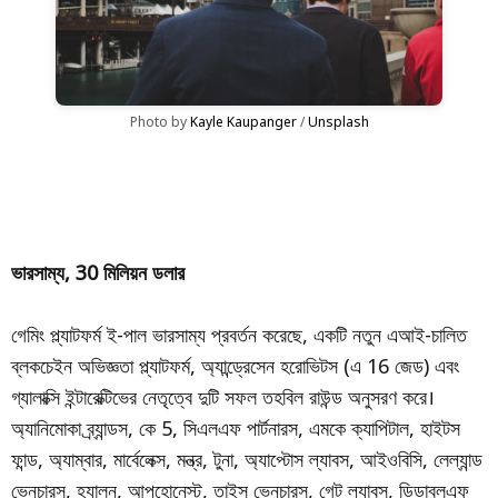
Photo by 
Kayle Kaupanger
 / 
Unsplash
ভারসাম্য, 30 মিলিয়ন ডলার
গেমিং প্ল্যাটফর্ম ই-পাল ভারসাম্য প্রবর্তন করেছে, একটি নতুন এআই-চালিত
ব্লকচেইন অভিজ্ঞতা প্ল্যাটফর্ম, অ্যান্ড্রেসেন হরোভিটস (এ 16 জেড) এবং
গ্যালাক্সি ইন্টারেক্টিভের নেতৃত্বে দুটি সফল তহবিল রাউন্ড অনুসরণ করে।
অ্যানিমোকা ব্র্যান্ডস, কে 5, সিএলএফ পার্টনারস, এমকে ক্যাপিটাল, হাইটস
ফান্ড, অ্যাম্বার, মার্বেলেক্স, মন্ত্র, টুনা, অ্যাপ্টোস ল্যাবস, আইওবিসি, লেল্যান্ড
ভেনচারস, হ্যালন, আপহোনেস্ট, তাইসু ভেনচারস, গেট ল্যাবস, ডিডাব্লুএফ