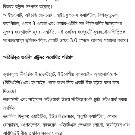
বিক্রয় রাউন্ড সম্পন্ন করেছে।
আইওএসটি, এইচজি ভেনচারস, মাইন্ডফুলনেস ক্যাপিটাল, বিগক্যান্ডেল
ক্যাপিটাল, ওয়েব 3 ওয়েভ এবং লেয়ার-ওটিসি সহ শীর্ষস্থানীয় উদ্যোগের
মূলধন সংস্থাগুলি দ্বারা সমর্থিত, এই তহবিল সংগ্রহটি ব্লকচেইন-ভিত্তিক
সংগ্রহযোগ্য ভূমিকা-প্লেিং গেমটি ওয়েব 3.0 স্পেসে আনতে সহায়তা করবে।
অতিরিক্ত তহবিল রাউন্ড: অঘোষিত পরিমাণ
ব্লাবল্লা: নীহারিকা ইনভেস্টমেন্ট, ইউরোপীয় ব্লকচেইন অ্যাসোসিয়েশন
(বিসিএইউ) এবং হপচেইন থেকে অংশ নিয়ে একটি বীজ রাউন্ড বন্ধ করে
দিয়েছে।
ড্রপনেস্ট এবং সাইকেল নেটওয়ার্ক: উভয় স্টার্টআপগুলি মান্টা নেটওয়ার্ক দ্বারা
সমর্থিত।
ভ্যানিলা ফিনান্স: ওয়াইটিও, ইউওবি ভেনচার, প্লুটো ক্যাপিটাল, পেপার
ভেনচারস, ওপেনস্পেস, নটকয়েন, এইচটিএক্স ভেঞ্চারস লোগো, ক্যাটজেন এবং
এবিসিডিই বীজ তহবিল সরবরাহ করে।