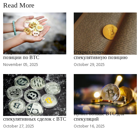
Read More
RRCNEWS_RU
RRCNEWS_RU
Удерживаю спекулятивные
Открыл новую
позиции по BTC
спекулятивную позицию
November 05, 2025
October 29, 2025
RRCNEWS_RU
RRCNEWS_RU
Реализовал прибыль от
Купил больше BTC для
спекулятивных сделок с BTC
спекуляций
October 27, 2025
October 16, 2025