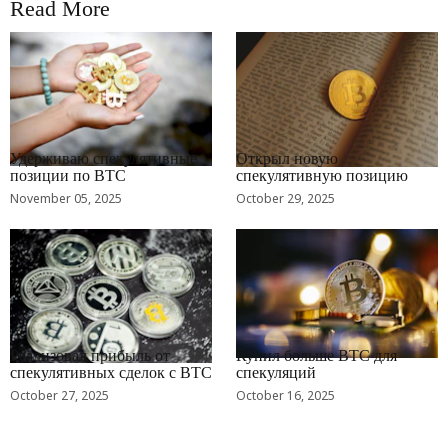
Read More
RRCNEWS_RU
RRCNEWS_RU
Удерживаю спекулятивные
Открыл новую
позиции по BTC
спекулятивную позицию
November 05, 2025
October 29, 2025
RRCNEWS_RU
RRCNEWS_RU
Реализовал прибыль от
Купил больше BTC для
спекулятивных сделок с BTC
спекуляций
October 27, 2025
October 16, 2025