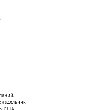
паний,
 понедельник
у США.