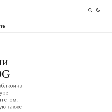
юте
ли
DG
йблкоина
уре
итетом,
ую также