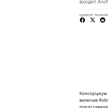
входят Ancho
Updated
Novembe
Консорциум 
включая Robi
представили