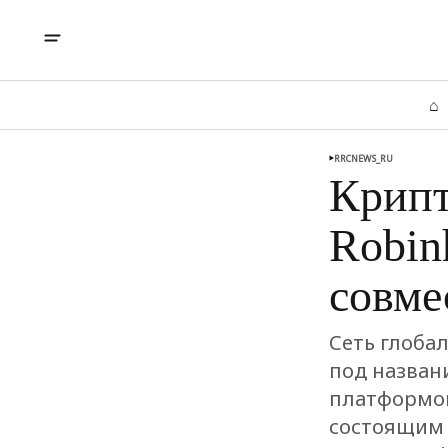
⌂
RRCNEWS_RU
Крипт
Robin
совме
Сеть глоба
под назван
платформой
состоящим 