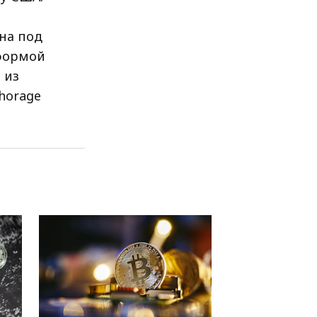
на под
тформой
 из
horage
RRCNEWS_RU