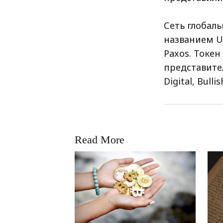
Сеть глобаль
названием U
Paxos. Токе
представител
Digital, Bulli
Read More
RRCNEWS_RU
RRCN