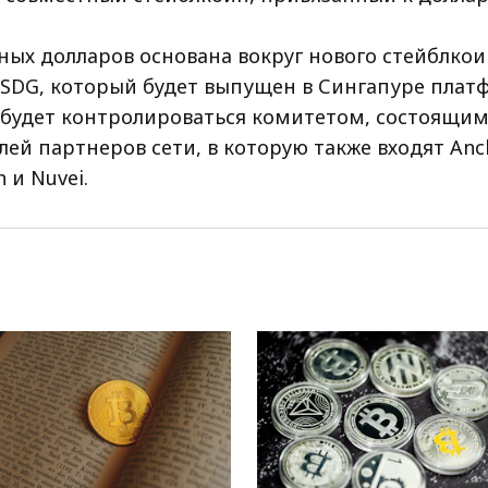
ных долларов основана вокруг нового стейблкои
SDG, который будет выпущен в Сингапуре пла
н будет контролироваться комитетом, состоящим
ей партнеров сети, в которую также входят Anc
sh и Nuvei.
EWS_RU
RRCNEWS_RU