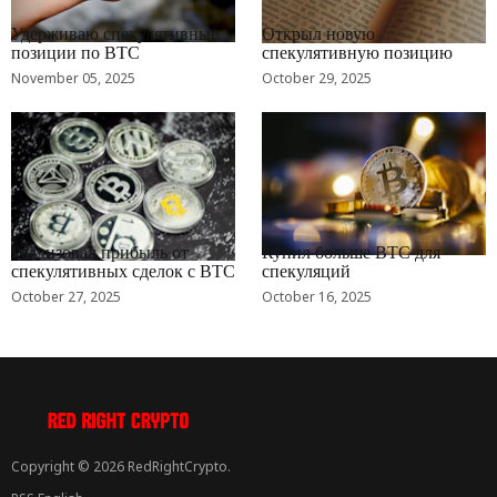
RRCNEWS_RU
RRCNEWS_RU
Удерживаю спекулятивные
Открыл новую
позиции по BTC
спекулятивную позицию
November 05, 2025
October 29, 2025
RRCNEWS_RU
RRCNEWS_RU
Реализовал прибыль от
Купил больше BTC для
спекулятивных сделок с BTC
спекуляций
October 27, 2025
October 16, 2025
Copyright © 2026 RedRightCrypto.