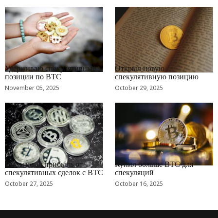
RRCNEWS_RU
RRCNEWS_RU
Удерживаю спекулятивные
Открыл новую
позиции по BTC
спекулятивную позицию
November 05, 2025
October 29, 2025
RRCNEWS_RU
RRCNEWS_RU
Реализовал прибыль от
Купил больше BTC для
спекулятивных сделок с BTC
спекуляций
October 27, 2025
October 16, 2025