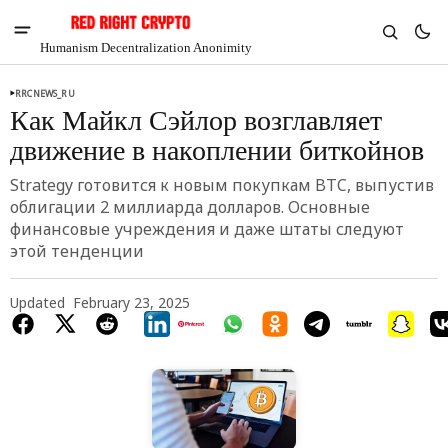
Humanism Decentralization Anonimity
RRCNEWS_RU
Как Майкл Сэйлор возглавляет
движение в накоплении биткойнов
Strategy готовится к новым покупкам BTC, выпустив
облигации 2 миллиарда долларов. Основные
финансовые учреждения и даже штаты следуют
этой тенденции
Updated
February 23, 2025
V
Chia
$1.33
2.93%