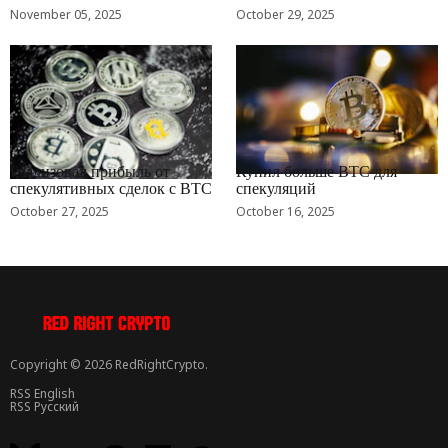
November 05, 2025
October 29, 2025
RRCNEWS_RU
RRCNEWS_RU
Реализовал прибыль от
Купил больше BTC для
спекулятивных сделок с BTC
спекуляций
October 27, 2025
October 16, 2025
Copyright © 2026 RedRightCrypto.
RSS English
RSS Русский