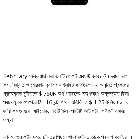
February ফেব্রুয়ারি করা একটি পোস্টে এবং উ ব্লকচেইন দ্বারা ভাগ
করা, বিখ্যাত আমেরিকান র‌্যাপার হাইলাইট করেছিলেন যে অনুমিত প্রকল্পের
প্রচারমূলক চুক্তিতে $ 750K অর্থ প্রদানের সম্মুখভাগে অন্তর্ভুক্ত ছিল।
প্রচারমূলক পোস্টের ঠিক 16 ঘন্টা পরে, অতিরিক্ত $ 1.25 মিলিয়ন ডলার
জারি করতে হবে। যাইহোক, শর্তটি ছিল পোস্টটি আট ঘন্টা "লাইভ" থাকার
জন্য।
কানিয়ে ওয়েস্টের মতে, চুক্তির পিছনে থাকা ব্যক্তি তাকে প্রকাশ করেছিলেন