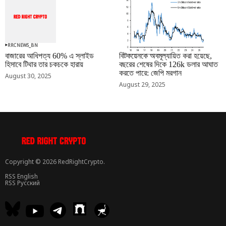
RRCNEWS_BN
RRCNEWS_BN
বাজারের আধিপত্য 60% এ স্লাইড
বিটকয়েনকে অবমূল্যায়িত করা হয়েছে,
হিসাবে টিথার তার চকচকে হারায়
বছরের শেষের দিকে 126k ডলার আঘাত
করতে পারে: জেপি মরগান
August 30, 2025
August 29, 2025
Copyright © 2026 RedRightCrypto.
RSS English
RSS Русский