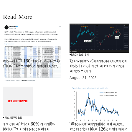
Read More
RRCNEWS_BN
RRCNEWS_BN
জাচএক্সবিটিটি 160 প্রভাবশালীকে পেইড
ইয়েন-ব্যাকড স্ট্যাবলকয়েন বোজের হার
টোকেন বিজ্ঞাপনগুলিতে লুকিয়ে রেখেছে
বাড়ানোর সাথে সাথে আরও ভাল সময়ে
আসতে পারে না
September 01, 2025
August 31, 2025
RRCNEWS_BN
RRCNEWS_BN
বাজারের আধিপত্য 60% এ স্লাইড
বিটকয়েনকে অবমূল্যায়িত করা হয়েছে,
হিসাবে টিথার তার চকচকে হারায়
বছরের শেষের দিকে 126k ডলার আঘাত