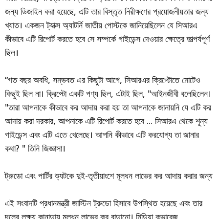
জন্য ডিজাইন করা হয়েছে, এটি তার বিস্তৃত নিরীক্ষণের প্রয়োজনীয়তার জন্য
খ্যাত। একজন ট্যাক্স অ্যাটর্নি জাতীয় পোস্টকে জানিয়েছিলেন যে সিআরএ
কীভাবে এটি রিপোর্ট করতে হবে সে সম্পর্কে গাইডেন্স দেওয়ার ক্ষেত্রে তাত্পর্যপূর্ণ
ছিল।
“গত বছর অবধি, সম্ভবত এর কিছুটা আগে, সিআরএর ক্রিপ্টোতে মোটেও
কিছুই ছিল না। ক্রিপ্টো একটি পণ্য ছিল, এটাই ছিল, "আইনজীবী বলেছিলেন।
"তারা আপনাকে কীভাবে কর আদায় করা হয় তা আপনাকে জানায়নি যে এটি কর
আদায় করা দরকার, আপনাকে এটি রিপোর্ট করতে হবে ... সিআরএ থেকে শূন্য
গাইডেন্স এবং এটি এতে খেলেছে। আপনি কীভাবে এটি করযোগ্য তা জানার
কথা? " তিনি জিজ্ঞাসা।
ট্রুডো এবং পার্টির শ্যুটকে দুই-তৃতীয়াংশে মূলধন লাভের কর আদায় করার জন্য
এই সংবাদটি প্রধানমন্ত্রী জাস্টিন ট্রুডো হিসাবে উপস্থিত হয়েছে এবং তার
দলের লক্ষ্য কানাডায় মূলধন লাভের কর বাড়ানো। মিডিয়া কভারেজ