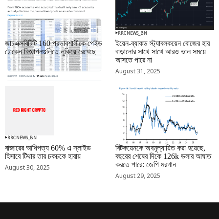
RRCNEWS_BN
RRCNEWS_BN
জাচএক্সবিটিটি 160 প্রভাবশালীকে পেইড
ইয়েন-ব্যাকড স্ট্যাবলকয়েন বোজের হার
টোকেন বিজ্ঞাপনগুলিতে লুকিয়ে রেখেছে
বাড়ানোর সাথে সাথে আরও ভাল সময়ে
আসতে পারে না
September 01, 2025
August 31, 2025
RRCNEWS_BN
RRCNEWS_BN
বাজারের আধিপত্য 60% এ স্লাইড
বিটকয়েনকে অবমূল্যায়িত করা হয়েছে,
হিসাবে টিথার তার চকচকে হারায়
বছরের শেষের দিকে 126k ডলার আঘাত
করতে পারে: জেপি মরগান
August 30, 2025
August 29, 2025