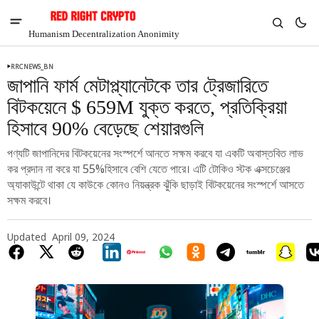
Humanism Decentralization Anonimity
RRCNEWS_BN
জাপানি ফার্ম মেটাপ্ল্যানেটকে তার ট্রেজারিতে
বিটকয়েনে $ 659M যুক্ত করতে, প্রতিক্রিয়া
হিসাবে 90% বেড়েছে শেয়ারগুলি
পণ্যটি জাপানিদের বিটকয়েনের সংস্পর্শে আনতে সক্ষম করবে যা একটি অবাস্তবিত লাভ
কর প্রদান না করে যা 55%হিসাবে বেশি যেতে পারে। এটি টোকিও স্টক এক্সচেঞ্জের
অ্যাকাউন্টে থাকা যে কাউকে কোনও নিয়ন্ত্রক ঝুঁকি ছাড়াই বিটকয়েনের সংস্পর্শে আসতে
সক্ষম করবে।
Updated
April 09, 2024
V
Chia
$1.36
4.43%