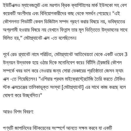
ইউটিএক্সও ম্যানেজমেন্ট এবং মরগান ক্রিক ক্যাপিটালের মার্ক ইউসকো সহ বেশ
কয়েকটি অংশীদার এবং বিনিয়োগকারীদের কাছ থেকে সমর্থন পেয়েছে। "এই
কৌশলগত পিভটটি কেবল ডিজিটাল সম্পদ গ্রহণ করার বিষয়ে নয়, ভবিষ্যতের
অগ্রগামী হওয়ার বিষয়ে নয় যেখানে ফিনান্স তার মূল ভিত্তিতে উদ্ভাবনের সাথে
মিলিত হয়," মেটাপ্ল্যানেট এক্স -তে বলেছিলেন।
পূর্বে রেড প্ল্যানেট নামে পরিচিত, মেটাপ্ল্যানেট আতিথেয়তা থেকে একটি ওয়েব 3
উন্নয়ন উদ্ভাবক হয়ে ওঠার দিকে মনোনিবেশ করে। বিটিসি ট্রেজারি কৌশল
সম্পর্কে খবর ভাগ করে নেওয়ার জন্য সোরা ভেঞ্চারের প্রতিষ্ঠাতা জেসন ফ্যাং
এক্স -তে গিয়েছিলেন। "এশিয়ার প্রথম মাইক্রোস্ট্রেটেজি তৈরি করতে টোকিও
স্টক এক্সচেঞ্জের তালিকাভুক্ত সংস্থা [মেটাপ্ল্যানেট] এর সাথে কাজ করছে বলে
ঘোষণা করে উচ্ছ্বসিত।"
আরও বিশদ বিবরণ:
পণ্যটি জাপানিদের বিটকয়েনের সংস্পর্শে আনতে সক্ষম করবে যা একটি