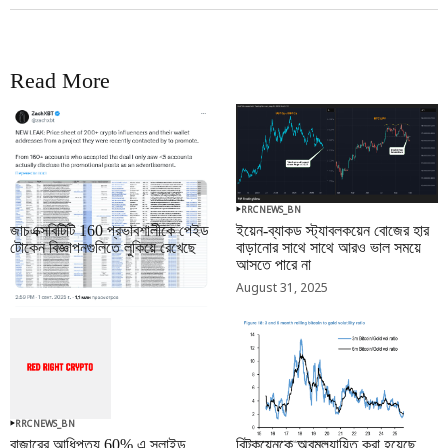
Read More
RRCNEWS_BN
RRCNEWS_BN
জাচএক্সবিটিটি 160 প্রভাবশালীকে পেইড
ইয়েন-ব্যাকড স্ট্যাবলকয়েন বোজের হার
টোকেন বিজ্ঞাপনগুলিতে লুকিয়ে রেখেছে
বাড়ানোর সাথে সাথে আরও ভাল সময়ে
আসতে পারে না
September 01, 2025
August 31, 2025
RRCNEWS_BN
RRCNEWS_BN
বাজারের আধিপত্য 60% এ স্লাইড
বিটকয়েনকে অবমূল্যায়িত করা হয়েছে,