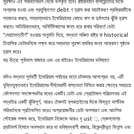
সুরক্ষাও এই পরিবর্তনগুলি থেকে উপকৃত হবে। রাষ্ট্রবিহীন ক্লায়েন্টদের দিকে
অগ্রসর হওয়া এবং প্রযুক্তিগত debt ণ হ্রাস করা যাচাইকরণ প্রক্রিয়াটিকে
সহজতর করবে, সম্ভাব্যভাবে ইথেরিয়ামের কোডে বাগ বা দুর্বলতার ঝুঁকি হ্রাস
করবে। অতিরিক্তভাবে, অনির্দিষ্টকালের জন্য ধরে রাখার পরিবর্তে ডেটা
"মেয়াদোত্তীর্ণ" হওয়ার অনুমতি দিয়ে, শুদ্ধতা সঞ্চিত রাষ্ট্র বা historical
তিহাসিক ডেটাগুলিকে লক্ষ্য করে সম্ভাব্য সুরক্ষা হুমকির জন্য আক্রমণ পৃষ্ঠকে
হ্রাস করে।
বড় চিত্র: পূর্বাভাস বাজারে এবং এর বাইরেও ইথেরিয়ামের ভবিষ্যত
যদিও শুদ্ধতা পূর্ববর্তী ইথেরিয়াম পর্যায়ের মতো চটকদার আপগ্রেড নয়, এটি
যুক্তিযুক্তভাবে ইথেরিয়ামের দীর্ঘমেয়াদী বাস্তবতা নিশ্চিত করার ক্ষেত্রে সবচেয়ে
কৌশলগত পদক্ষেপগুলির মধ্যে একটি। ডেটা এবং প্রোটোকল পরিচালনার এই
পদ্ধতির একটি ঝুঁকিপূর্ণ, আরও টেকসই ব্লকচেইনের দিকে বিস্তৃত দার্শনিক
পরিবর্তনকে প্রতিফলিত করে। অপ্রয়োজনীয় ডেটা অপসারণ এবং আংশিক
স্টোরেজ সক্ষম করে, ইথেরিয়াম নিজেকে আরও দৃ ust ়, স্কেলযোগ্য
প্ল্যাটফর্ম হিসাবে অবস্থান করে যা ভবিষ্যদ্বাণী বাজার, বিকেন্দ্রীভূত ফিনান্স এবং