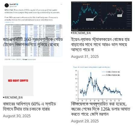
RRCNEWS_BN
RRCNEWS_BN
জাচএক্সবিটিটি 160 প্রভাবশালীকে পেইড
ইয়েন-ব্যাকড স্ট্যাবলকয়েন বোজের হার
টোকেন বিজ্ঞাপনগুলিতে লুকিয়ে রেখেছে
বাড়ানোর সাথে সাথে আরও ভাল সময়ে
আসতে পারে না
September 01, 2025
August 31, 2025
RRCNEWS_BN
RRCNEWS_BN
বাজারের আধিপত্য 60% এ স্লাইড
বিটকয়েনকে অবমূল্যায়িত করা হয়েছে,
হিসাবে টিথার তার চকচকে হারায়
বছরের শেষের দিকে 126k ডলার আঘাত
করতে পারে: জেপি মরগান
August 30, 2025
August 29, 2025