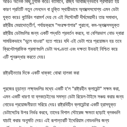
আরও অনেক কিছু ট্র্যাক করে। বর্তমানে, রাজ্য অবিচ্ছিন্নভাবে প্রসারিত হয়
কারণ প্রতিটি নতুন লেনদেন বা চুক্তি স্থায়ীভাবে অ্যাক্সেসযোগ্য এমন ডেটা
যুক্ত করে। বুটেরিন পরামর্শ দেয় যে এই সিস্টেমটি দীর্ঘমেয়াদী। তার সমাধান,
রাষ্ট্রীয় মেয়াদোত্তীর্ণ, পর্যায়ক্রমে "সংরক্ষণাগার" পুরানো, কম-অ্যাক্সেসযুক্ত
রাষ্ট্রীয় ডেটাগুলির জন্য একটি পদ্ধতি প্রবর্তন করবে, যা বেশিরভাগ নোড দ্বারা
সাময়িকভাবে "ভুলে যাওয়া" হতে পারে। যদি এই ডেটা পরে প্রয়োজন হয় তবে
ক্রিপ্টোগ্রাফিক প্রমাণগুলি ডেটা অখণ্ডতা এবং দক্ষতা উভয়ই নিশ্চিত করে
এটি পুনরুদ্ধার করতে দেয়।
রাষ্ট্রহীনতার দিকে একটি ধাক্কা: বোঝা হালকা করা
পুরজের চূড়ান্ত লক্ষ্যগুলির মধ্যে একটি হ'ল "রাষ্ট্রহীন ক্লায়েন্ট" সক্ষম করা,
এমন একটি ধারণা যা ব্লকচেইনের সমস্ত ডেটা রিয়েল-টাইমে সঞ্চয় করার জন্য
নোডের প্রয়োজনীয়তা সরিয়ে দেয়। রাষ্ট্রবিহীন ক্লায়েন্টরা একটি হ্রাসযুক্ত
ডেটাসেটের উপর নির্ভর করবে, তাদের বিশাল স্টোরেজ ক্ষমতা ছাড়াই ব্লকগুলি
যাচাই করার অনুমতি দেয়। এই রূপান্তরটি ইথেরিয়াম নোডগুলির জন্য