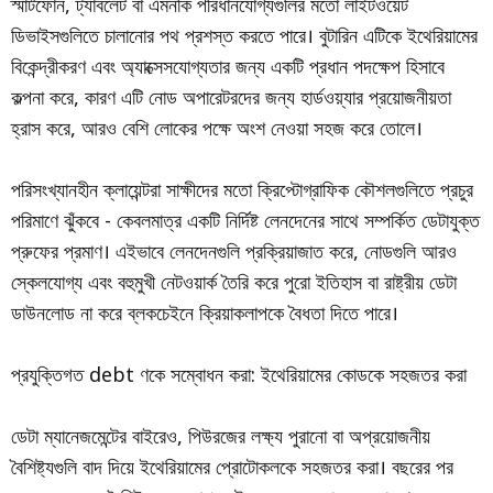
স্মার্টফোন, ট্যাবলেট বা এমনকি পরিধানযোগ্যগুলির মতো লাইটওয়েট
ডিভাইসগুলিতে চালানোর পথ প্রশস্ত করতে পারে। বুটারিন এটিকে ইথেরিয়ামের
বিকেন্দ্রীকরণ এবং অ্যাক্সেসযোগ্যতার জন্য একটি প্রধান পদক্ষেপ হিসাবে
কল্পনা করে, কারণ এটি নোড অপারেটরদের জন্য হার্ডওয়্যার প্রয়োজনীয়তা
হ্রাস করে, আরও বেশি লোকের পক্ষে অংশ নেওয়া সহজ করে তোলে।
পরিসংখ্যানহীন ক্লায়েন্টরা সাক্ষীদের মতো ক্রিপ্টোগ্রাফিক কৌশলগুলিতে প্রচুর
পরিমাণে ঝুঁকবে - কেবলমাত্র একটি নির্দিষ্ট লেনদেনের সাথে সম্পর্কিত ডেটাযুক্ত
প্রুফের প্রমাণ। এইভাবে লেনদেনগুলি প্রক্রিয়াজাত করে, নোডগুলি আরও
স্কেলযোগ্য এবং বহুমুখী নেটওয়ার্ক তৈরি করে পুরো ইতিহাস বা রাষ্ট্রীয় ডেটা
ডাউনলোড না করে ব্লকচেইনে ক্রিয়াকলাপকে বৈধতা দিতে পারে।
প্রযুক্তিগত debt ণকে সম্বোধন করা: ইথেরিয়ামের কোডকে সহজতর করা
ডেটা ম্যানেজমেন্টের বাইরেও, পিউরজের লক্ষ্য পুরানো বা অপ্রয়োজনীয়
বৈশিষ্ট্যগুলি বাদ দিয়ে ইথেরিয়ামের প্রোটোকলকে সহজতর করা। বছরের পর