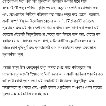
লেনদেনগুলি জমে এবং স্মার্ট চুক্তিগুলি প্রসারিত হওয়ার সাথে সাথে
ব্লকচেইনটি প্রচুর পরিমাণে বৃদ্ধি পেয়েছে, নতুন নোডগুলিতে যোগদান করা
এবং নেটওয়ার্ককে নির্বিঘ্নে পরিচালনা করা আরও শক্ত করে তোলে। বর্তমানে,
একটি সম্পূর্ণ সিঙ্কড ইথেরিয়াম নোডের জন্য 1.17 টেরাবাইট স্টোরেজ
প্রয়োজন এবং এই প্রয়োজনীয়তা বাড়তে থাকবে বলে আশা করা হচ্ছে। এই
স্টোরেজ স্ট্রেনটি বিকেন্দ্রীকরণের ক্ষেত্রে বাধা হিসাবে কাজ করে, যেহেতু কম
ব্যক্তির নোড চালানোর ক্ষমতা রাখে, নেটওয়ার্কটিকে কেন্দ্রীয়করণের জন্য
আরও বেশি ঝুঁকিপূর্ণ এবং ব্যবহারকারী এবং অপারেটরদের জন্য একইভাবে
ক্রমবর্ধমান ব্যয়।
পার্জের লক্ষ্য ছিল গুরুত্বপূর্ণ তথ্য অক্ষত রাখার সময় পর্যায়ক্রমে কম
সমালোচনামূলক ডেটা "মেয়াদোত্তীর্ণ" করার জন্য একটি প্রক্রিয়া প্রবর্তন করে
এই ডেটা বোঝা হ্রাস করা। এই বিবর্তনটি ইথেরিয়ামকে বিকেন্দ্রীভূত এবং
অ্যাক্সেসযোগ্য থাকতে দেয়, একটি হালকা প্রোটোকল যা এখনও একই স্তরের
সুরক্ষা এবং কার্যকারিতা সরবরাহ করে।