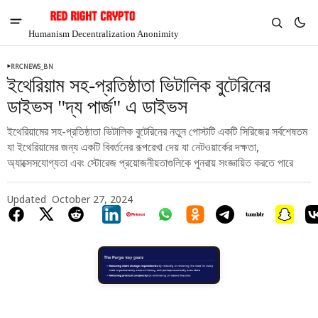
Humanism Decentralization Anonimity
RRCNEWS_BN
ইথেরিয়াম সহ-প্রতিষ্ঠাতা ভিটালিক বুটেরিনের
ডাইভস "দ্য পার্জ" এ ডাইভস
ইথেরিয়ামের সহ-প্রতিষ্ঠাতা ভিটালিক বুটেরিনের নতুন পোস্টটি একটি সিরিজের সর্বশেষতম
যা ইথেরিয়ামের জন্য একটি বিবর্তনের রূপরেখা দেয় যা নেটওয়ার্কের দক্ষতা,
অ্যাক্সেসযোগ্যতা এবং স্টোরেজ প্রয়োজনীয়তাগুলিকে পুনরায় সংজ্ঞায়িত করতে পারে
Updated
October 27, 2024
V
Chia
$1.34
3.94%