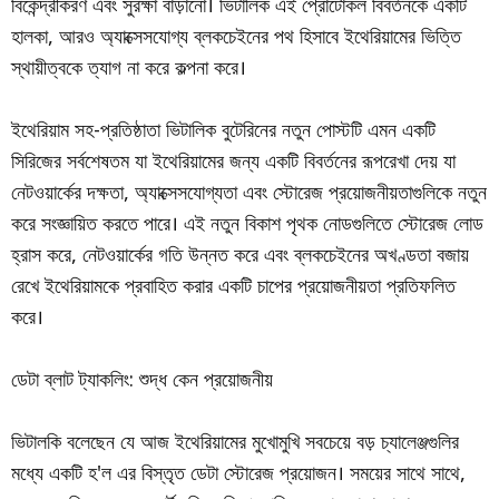
বিকেন্দ্রীকরণ এবং সুরক্ষা বাড়ানো। ভিটালিক এই প্রোটোকল বিবর্তনকে একটি
হালকা, আরও অ্যাক্সেসযোগ্য ব্লকচেইনের পথ হিসাবে ইথেরিয়ামের ভিত্তি
স্থায়ীত্বকে ত্যাগ না করে কল্পনা করে।
ইথেরিয়াম সহ-প্রতিষ্ঠাতা ভিটালিক বুটেরিনের নতুন পোস্টটি এমন একটি
সিরিজের সর্বশেষতম যা ইথেরিয়ামের জন্য একটি বিবর্তনের রূপরেখা দেয় যা
নেটওয়ার্কের দক্ষতা, অ্যাক্সেসযোগ্যতা এবং স্টোরেজ প্রয়োজনীয়তাগুলিকে নতুন
করে সংজ্ঞায়িত করতে পারে। এই নতুন বিকাশ পৃথক নোডগুলিতে স্টোরেজ লোড
হ্রাস করে, নেটওয়ার্কের গতি উন্নত করে এবং ব্লকচেইনের অখণ্ডতা বজায়
রেখে ইথেরিয়ামকে প্রবাহিত করার একটি চাপের প্রয়োজনীয়তা প্রতিফলিত
করে।
ডেটা ব্লাট ট্যাকলিং: শুদ্ধ কেন প্রয়োজনীয়
ভিটালকি বলেছেন যে আজ ইথেরিয়ামের মুখোমুখি সবচেয়ে বড় চ্যালেঞ্জগুলির
মধ্যে একটি হ'ল এর বিস্তৃত ডেটা স্টোরেজ প্রয়োজন। সময়ের সাথে সাথে,