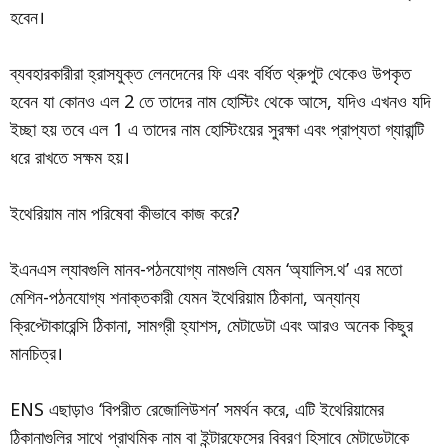
হবেন।
ব্যবহারকারীরা হ্রাসযুক্ত লেনদেনের ফি এবং বর্ধিত থ্রুপুট থেকেও উপকৃত
হবেন যা কোনও এল 2 তে তাদের নাম হোস্টিং থেকে আসে, যদিও এখনও যদি
ইচ্ছা হয় তবে এল 1 এ তাদের নাম হোস্টিংয়ের সুরক্ষা এবং প্রাপ্যতা গ্যারান্টি
ধরে রাখতে সক্ষম হয়।
ইথেরিয়াম নাম পরিষেবা কীভাবে কাজ করে?
ইএনএস ল্যাবগুলি মানব-পঠনযোগ্য নামগুলি যেমন ‘অ্যালিস.থ’ এর মতো
মেশিন-পঠনযোগ্য শনাক্তকারী যেমন ইথেরিয়াম ঠিকানা, অন্যান্য
ক্রিপ্টোকারেন্সি ঠিকানা, সামগ্রী হ্যাশস, মেটাডেটা এবং আরও অনেক কিছুর
মানচিত্র।
ENS এছাড়াও ‘বিপরীত রেজোলিউশন’ সমর্থন করে, এটি ইথেরিয়ামের
ঠিকানাগুলির সাথে প্রাথমিক নাম বা ইন্টারফেসের বিবরণ হিসাবে মেটাডেটাকে