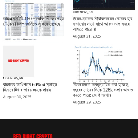
RRCNEWS_BN
RRCNEWS_BN
জাচএক্সবিটিটি 160 প্রভাবশালীকে পেইড
ইয়েন-ব্যাকড স্ট্যাবলকয়েন বোজের হার
টোকেন বিজ্ঞাপনগুলিতে লুকিয়ে রেখেছে
বাড়ানোর সাথে সাথে আরও ভাল সময়ে
আসতে পারে না
September 01, 2025
August 31, 2025
RRCNEWS_BN
RRCNEWS_BN
বাজারের আধিপত্য 60% এ স্লাইড
বিটকয়েনকে অবমূল্যায়িত করা হয়েছে,
হিসাবে টিথার তার চকচকে হারায়
বছরের শেষের দিকে 126k ডলার আঘাত
করতে পারে: জেপি মরগান
August 30, 2025
August 29, 2025