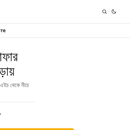
юте
াফার
়ায়
টিএইচ থেকে নীচে