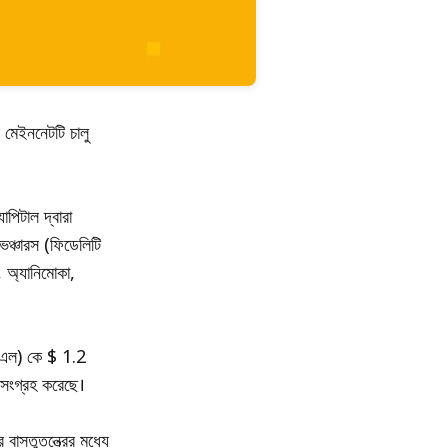
 মেইননেটটি চালু
াপিটাল দ্বারা
েঞ্চারস (ফিডেলিটি
, অ্যানিমোকা,
িভিএল) কে $ 1.2
 সংগ্রহ করেছে।
াস্তুতন্ত্রের মধ্যে