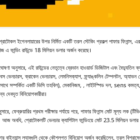
প্রোটোকল ইগেনলায়ারের উপর নির্মিত একটি তরল স্টেকিং প্রকল্প পাফার ফিনান্স, এর
জ এ ফান্ডিং রাউন্ডে 18 মিলিয়ন ডলার অর্জন করেছে।
ণা অনুসারে, এই রাউন্ডের নেতৃত্বে ব্রেভান হাওয়ার্ড ডিজিটাল এবং বৈদ্যুতিন ক্য
স ভেনচারস, ক্রাকেন ভেনচারস, লেমনিসক্যাপ, ফ্র্যাঙ্কলিন টেম্পলটন, অ্যাভন ভ
ের সাথে সম্পর্কিত একটি ভিসি তহবিল), মেকানিজম, , লাইটস্পিড দল, sens কমত্য
য দেবদূত বিনিয়োগকারীরা।
সারে, ফেব্রুয়ারির প্রথম পরীক্ষার পর্যায়ে পরে, পাফার ফিনান্স মোট মূল্য লক (ট
ছে। আজ অবধি, প্রোটোকলটি ভেনচার ক্যাপিটাল ফান্ডিংয়ে মোট 23.5 মিলিয়ন ডলার
র বাইন্যান্স ল্যাবগুলি থেকে কৌশলগত বিনিয়োগ অর্জন করেছিলেন, তরল বিশ্রামের ব