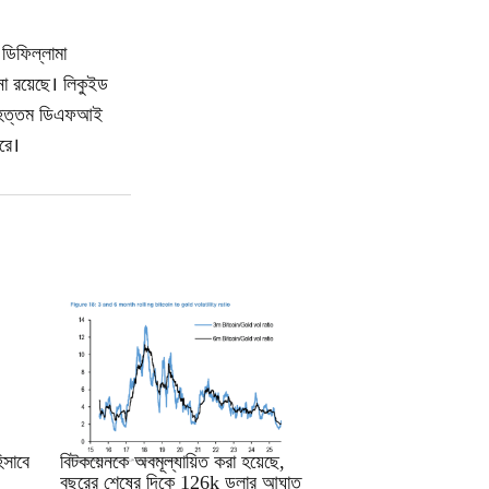
ডিফিল্লামা
ো রয়েছে। লিকুইড
ে বৃহত্তম ডিএফআই
রে।
RRCNEWS_BN
সাবে
বিটকয়েনকে অবমূল্যায়িত করা হয়েছে,
বছরের শেষের দিকে 126k ডলার আঘাত