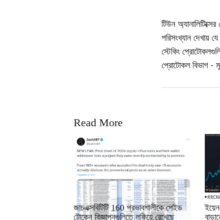
টিউন অ্যানালিটিক্সে
পরিসংখ্যান দেখায় 
স্টেকিং প্রোটোকলগুল
প্রোটোকল বিভাগ - মূ
Read More
RRCNEWS_BN
RRCN
জাচএক্সবিটিটি 160 প্রভাবশালীকে পেইড
ইয়েন
টোকেন বিজ্ঞাপনগুলিতে লুকিয়ে রেখেছে
বাড়