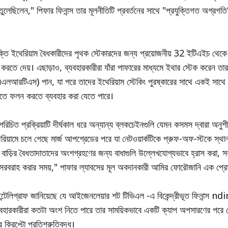
তুলেছিলেন," পিফার ফিনান্স তার মূলনীতিটি প্রবর্তনের সাথে "প্রযুক্তিগত অগ্রগতি"
যুক্তি ইথেরিয়াম বৈধকারীদের পৃথক স্টেকারদের জন্য প্রয়োজনীয় 32 ইটিএইচ থেক
করতে দেয়। এছাড়াও, ব্যবহারকারীরা যাঁরা পাফারের মাধ্যমে ইথার স্টেক করেন তা
এলআরটিএস) পান, যা পরে তাদের ইথেরিয়াম স্টেকিং পুরষ্কারের সাথে একই সাথে অন্
লিতে ফলন করতে ব্যবহার করা যেতে পারে।
পরিচিত প্রক্রিয়াটি দীর্ঘকাল ধরে অন্যান্য ব্লকচেইনগুলি যেমন কসমস দ্বারা অনু
েরিয়ামে চলে গেছে মার্জ আপগ্রেডের পরে যা নেটওয়ার্কটিকে প্রুফ-অফ-স্টকে স্থা
 বাড়ির বৈধতাদাতাদের অংশগ্রহণের জন্য বাধাগুলি উল্লেখযোগ্যভাবে হ্রাস করা, স
 সরবরাহ করার সময়," পাফার ল্যাবসের মূল অবদানকারী আমির ফোরৌজানি এক প্রে
্টেলিগ্রাফ জানিয়েছে যে আইজেনলেয়ার শট টিভিএল -এ বিকেন্দ্রীভূত ফিনান্স n
বহারকারীরা কতটা অংশ নিতে পারে তার সাময়িকভাবে একটি ক্যাপ অপসারণের পরে 
ক্রিপ্টো প্রতিশ্রুতিবদ্ধ।